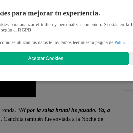
pcionaron con sus platos de chuletas de cerdo a la
ef Famosos, La Súper Revancha
” fueron enviados
ies para mejorar tu experiencia.
eliminación.
ookies para analizar el tráfico y personalizar contenido. Si estás en la
n según el
RGPD
.
m. “
Me voy a Sentencia con mucha hambre de
mismo.
como se utilizan tus datos te invitamos leer nuestra pagina de
Política de
Aceptar Cookies
 ronda. “
Ni por la salsa brutal he pasado. Ya, a
o, Canchita también fue enviada a la Noche de