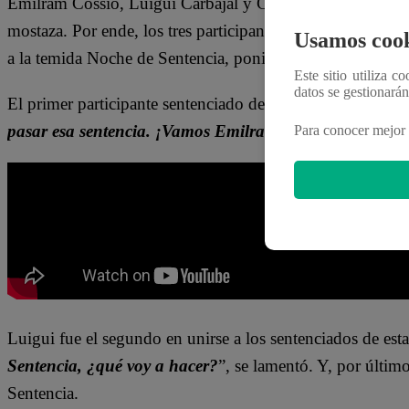
Emilram Cossío, Luigui Carbajal y Canchita Centeno dece
mostaza. Por ende, los tres participantes de “
El Gran Ch
Usamos cook
a la temida Noche de Sentencia, poniéndose en riesgo de 
Este sitio utiliza c
datos se gestionará
El primer participante sentenciado de la noche fue Emilra
pasar esa sentencia. ¡Vamos Emilram!
”, se animó a sí 
Para conocer mejor 
Luigui fue el segundo en unirse a los sentenciados de esta
Sentencia, ¿qué voy a hacer?
”, se lamentó. Y, por últim
Sentencia.