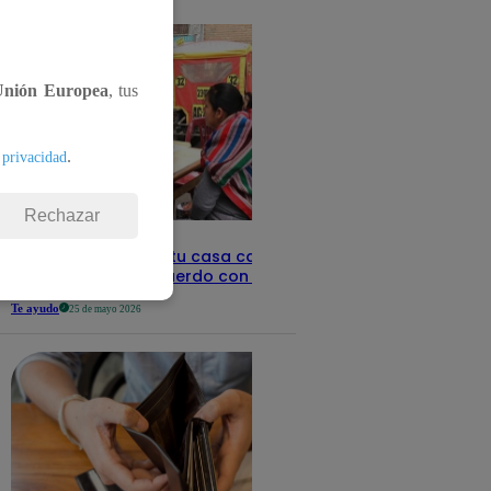
detalles
Unión Europea
, tus
.
 privacidad
Rechazar
Revisa con tu DNI si tu casa califica
como pobre, de acuerdo con el Sisfoh
Te ayudo
25 de mayo 2026