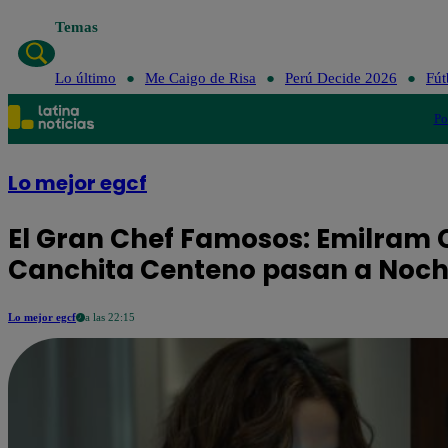
Temas
Lo último
Me Caigo de Risa
Perú Decide 2026
Fút
Po
Lo mejor egcf
El Gran Chef Famosos: Emilram C
Canchita Centeno pasan a Noch
Lo mejor egcf
a las 22:15