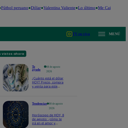
Fútbol peruano
Dólar
Valentina Valiente
Lo último
Me Caigo de Risa
TV en vivo
MENÚ
 vistos ahora
Te
08 de agosto
ayudo
2026
¿Cuánto está el dólar
HOY? Precio, compra
y venta para este
sábado 8 de agosto
Tendencias
08 de agosto
2026
Horóscopo de HOY, 8
de agosto: ¿cómo te
irá en el amor y
trabajo, según la IA?