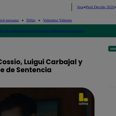
Lo último
Me Caigo de Risa
Perú Decide 2026
bol peruano
Dólar
Valentina Valiente
lítica
Lima
Mundo
Te ayudo
Tendencias
Deportes
Espectáculos
Más
ossío, Luigui Carbajal y
e de Sentencia