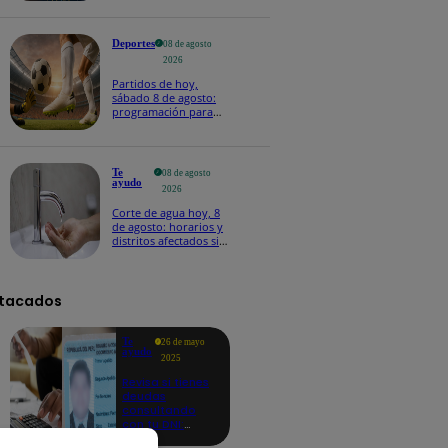
Deportes
08 de agosto
2026
Partidos de hoy,
sábado 8 de agosto:
programación para
ver fútbol EN VIVO
Te
08 de agosto
ayudo
2026
Corte de agua hoy, 8
de agosto: horarios y
distritos afectados sin
el servicio de Sedapal
tacados
Te
26 de mayo
ayudo
2025
Revisa si tienes
deudas
consultando
con tu DNI:
aquí los