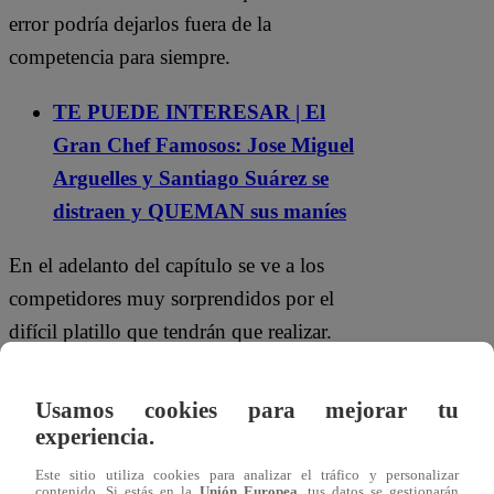
error podría dejarlos fuera de la
competencia para siempre.
TE PUEDE INTERESAR | El
Gran Chef Famosos: Jose Miguel
Arguelles y Santiago Suárez se
distraen y QUEMAN sus maníes
En el adelanto del capítulo se ve a los
competidores muy sorprendidos por el
difícil platillo que tendrán que realizar.
Cuando destapan una bandeja misteriosa,
se percatan de que la proteína de la noche
Usamos cookies para mejorar tu
incluyo tener que trozar pichón,
experiencia.
generando mucha alarma y preocupación
Este sitio utiliza cookies para analizar el tráfico y personalizar
contenido. Si estás en la
Unión Europea
, tus datos se gestionarán