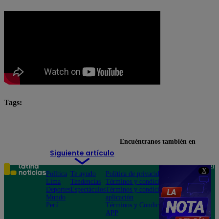
Tags:
destacada minuto
El Gran Chef Famosos
Encuéntranos también en
Siguiente artículo
Teléfono: 219
X
Política
Te ayudo
Política de privacidad
1000
Lima
Tendencias
Términos y condiciones
Av. San
Deportes
Espectáculos
Términos y condiciones
Felipe 968
Mundo
aplicación
Jesús María
Perú
Términos y Condiciones
APP