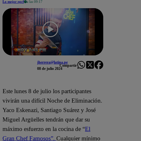
Lo mejor egcf
a las 09:17
jherrera@latina.pe
Compartir
08 de julio 2024
Este lunes 8 de julio los participantes
vivirán una difícil Noche de Eliminación.
Yaco Eskenazi, Santiago Suárez y José
Miguel Argüelles tendrán que dar su
máximo esfuerzo en la cocina de “
El
Gran Chef Famosos”.
Cualquier mínimo