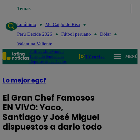
Temas
Lo último
Me Caigo de Risa
Perú Decide 2026
Fútbol pe
Lo último
Me Caigo de Risa
Perú Decide 2026
Fútbol peruano
Dólar
Valentina Valiente
Política
Lima
Mundo
Te ayudo
Tendencias
TV en vivo
MENÚ
Deportes
Espectáculos
Lo mejor egcf
El Gran Chef Famosos
EN VIVO: Yaco,
Santiago y José Miguel
dispuestos a darlo todo