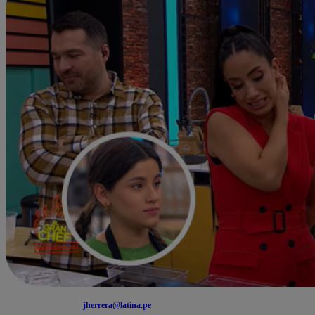
jherrera@latina.pe