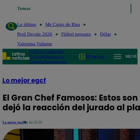
Temas
Lo último
Me Caigo de R
Lo último
Me Caigo de Risa
Perú Decide 2026
Fútbol peruano
Dólar
Valentina Valiente
Política
Lima
Mundo
Te ayudo
Tendencias
TV en vivo
MENÚ
Deportes
Espectáculos
Lo mejor egcf
El Gran Chef Famosos: Estos so
dejó la reacción del jurado al pl
Lo mejor egcf
a las 22:20