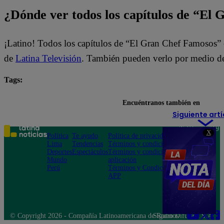
¿Dónde ver todos los capítulos de “El
¡Latino! Todos los capítulos de “El Gran Chef Famosos” 
de
Latina Televisión
. También pueden verlo por medio de
Tags:
destacada minuto
El Gran Chef Famosos
Encuéntranos también en
Siguiente artí
Teléfono: 219
X
Política
Te ayudo
Política de privacidad
1000
Lima
Tendencias
Términos y condiciones
Av. San
Deportes
Espectáculos
Términos y condiciones
Felipe 968
Mundo
aplicación
Jesús María
Perú
Términos y Condiciones
APP
© Copyright 2026 - Compañía Latinoamericana de Radio Difusión S.A.
Síguenos