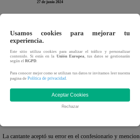
27 de junio 2024
En
“El Gran Chef Famosos”
siempre se viven momentos s
Usamos cookies para mejorar tu
excepción y la reacción del jurado tras probar el plato d
experiencia.
particulares que no pasaron por desapercibidas por los ‘
sobre el tema.
Este sitio utiliza cookies para analizar el tráfico y personalizar
contenido. Si estás en la
Unión Europea
, tus datos se gestionarán
según el
RGPD
.
TE PUEDE INTERESAR | El Gran Chef Famosos:
Para conocer mejor como se utilizan tus datos te invitamos leer nuestra
frustración e impotencia
Política de privacidad
pagina de
.
Lo que sucedió con el plato de Arianna Fernández fue algo
Aceptar Cookies
crisis y terminó presentando con lo justo. Sin embargo, s
Rechazar
quemarse. Para Javier Masías es la peor presentación de l
de probarlo.
La cantante aceptó su error en el confesionario y mencion