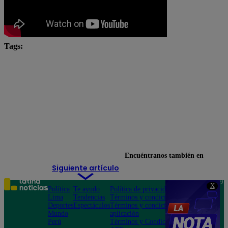
Tags:
chefcitos
El Gran Chef
El Gran Chef Famosos
El Gran Chef Famosos completo
El Gran Chef Famosos EN VIVO
El Gran Chef Famosos Extremo
El Gran Chef Famosos youtube
Encuéntranos también en
Siguiente artículo
Teléfono: 219
X
Política
Te ayudo
Política de privacidad
1000
Lima
Tendencias
Términos y condiciones
Av. San
Deportes
Espectáculos
Términos y condiciones
Felipe 968
Mundo
aplicación
Jesús María
Perú
Términos y Condiciones