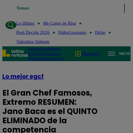
Temas
Lo último
Me Caigo de Risa
Perú Decide 202
Lo último
Me Caigo de Risa
Perú Decide 2026
Fútbol peruano
Dólar
Valentina Valiente
Política
Lima
Mundo
Te ayudo
Tendencias
TV en vivo
MENÚ
Deportes
Espectáculos
Lo mejor egcf
El Gran Chef Famosos,
Extremo RESUMEN:
Jano Baca es el QUINTO
ELIMINADO de la
competencia