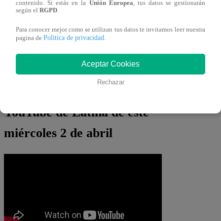
contenido. Si estás en la
Unión Europea
, tus datos se gestionarán
palabras de despedida
al divertido
según el
RGPD
.
actor.
Para conocer mejor como se utilizan tus datos te invitamos leer nuestra
Política de privacidad
pagina de
.
Revive AQUÍ el nuevo
Aceptar Cookies
episodio de “El Gran Chef
Rechazar
Famosos, Extremo” vía
YouTube de Latina de este
miércoles 2 de abril