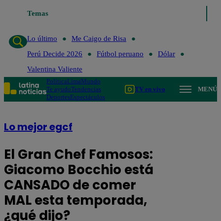
Temas
Lo último
Me Caigo de Risa
Lo último
Me Caigo de Risa
Perú Decide 2026
Fútbol peruano
Dólar
Valentina Valiente
Política
Lima
Mundo
Te ayudo
Tendencias
TV en vivo
MENÚ
Deportes
Espectáculos
Lo mejor egcf
El Gran Chef Famosos:
Giacomo Bocchio está
CANSADO de comer
MAL esta temporada,
¿qué dijo?