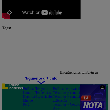
Tags:
El Gran Chef Famosos
El Gran Chef Famosos completo
El Gran Chef Famosos EN VIVO
El Gran Chef Famosos: La Academia
Giacomo Bocchio
Encuéntranos también en
Siguiente artículo
Teléfono: 219
X
Política
Te ayudo
Política de privacidad
1000
Lima
Tendencias
Términos y condiciones
Av. San
Deportes
Espectáculos
Términos y condiciones
Felipe 968
Mundo
aplicación
Jesús María
Perú
Términos y Condiciones
APP