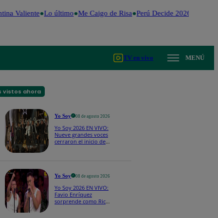
tina Valiente
Lo último
Me Caigo de Risa
Perú Decide 2026
Fútbol 
TV en vivo
MENÚ
 vistos ahora
Yo Soy
08 de agosto 2026
Yo Soy 2026 EN VIVO:
Nueve grandes voces
cerraron el inicio de
Yo Soy con “We Are
the Champions”
Yo Soy
08 de agosto 2026
Yo Soy 2026 EN VIVO:
Favio Enríquez
sorprende como Ricky
Martin y pone a bailar
a todos en pleno