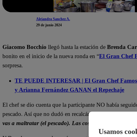
Alejandra Sanchez A.
29 de junio 2024
Giacomo Bocchio
llegó hasta la estación de
Brenda Car
bonito en el inicio de la nueva ronda en “
El Gran Chef 
sorpresa.
TE PUEDE INTERESAR | El Gran Chef Famoso
y Arianna Fernández GANAN el Repechaje
El chef se dio cuenta que la participante NO había seguido
pescado. Así que no dudó en recalcárselo:
“No pues. (El 
vas a maltratar (el pescado). Las cosas se hacen bien o
Usamos cook