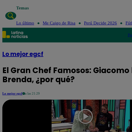
Temas
Lo últi
Lo último
Me Caigo de Risa
Perú Decide 2026
Fút
Po
Lo mejor egcf
El Gran Chef Famosos: Giacomo l
Brenda, ¿por qué?
Lo mejor egcf
a las 21:29