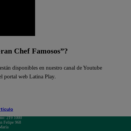
 Gran Chef Famosos”?
están disponibles en nuestro canal de Youtube
l portal web Latina Play.
VO
rtículo
ono: 219 1000
n Felipe 968
María