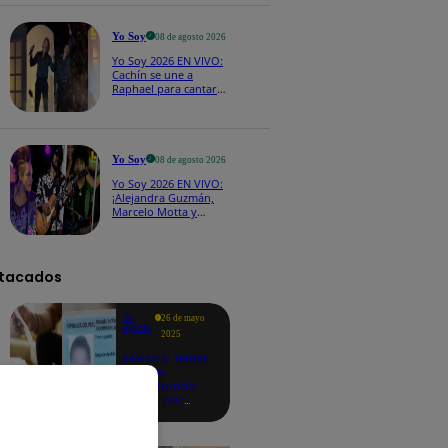
CASTING EN VIVO
Yo Soy
08 de agosto 2026
Yo Soy 2026 EN VIVO:
Cachín se une a
Raphael para cantar
una espectacular
versión de “Amor mío”
Yo Soy
08 de agosto 2026
Yo Soy 2026 EN VIVO:
¡Alejandra Guzmán,
Marcelo Motta y
Cerati dejan el rock y
se lanzan a la cumbia!
tacados
Te
26 de mayo
ayudo
2025
Revisa si tienes
deudas
consultando
con tu DNI:
aquí los
detalles