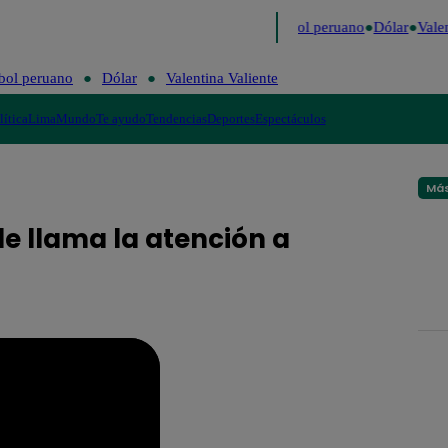
mo
Me Caigo de Risa
Perú Decide 2026
Fútbol peruano
Dólar
Valen
bol peruano
Dólar
Valentina Valiente
lítica
Lima
Mundo
Te ayudo
Tendencias
Deportes
Espectáculos
Más
e llama la atención a