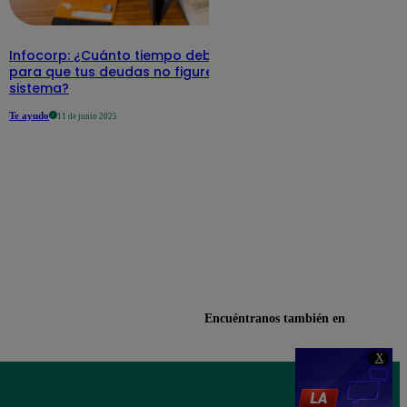
Infocorp: ¿Cuánto tiempo debe pasar
para que tus deudas no figuren en su
sistema?
Te ayudo
11 de junio 2025
Encuéntranos también en
X