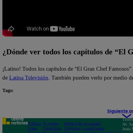
¿Dónde ver todos los capítulos de “El
¡Latino! Todos los capítulos de “El Gran Chef Famosos” 
de
Latina Televisión
. También pueden verlo por medio de
Tags:
El Gran Chef Famosos
El Gran Chef Famosos EN VI
Siguiente a
Teléf
Política
Te ayudo
Política de privacidad
Av. Sa
Lima
Tendencias
Términos y condiciones
Jesús 