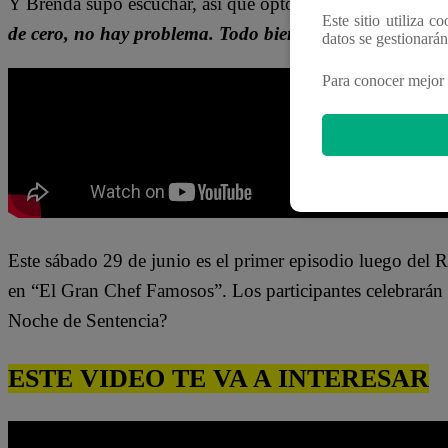
Y Brenda supo escuchar, así que optó por hacer todo nue
Este sitio utiliza c
de cero, no hay problema. Todo bien”
, dijo con una sonr
datos se gestionará
Para conocer mejor 
Este
sábado 29
de junio es el primer episodio luego del 
en “El Gran Chef Famosos”. Los participantes celebrarán 
Noche de Sentencia?
ESTE VIDEO TE VA A INTERESAR