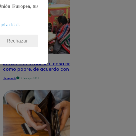
Unión Europea
, tus
.
 privacidad
Rechazar
Revisa con tu DNI si tu casa califica
como pobre, de acuerdo con el Sisfoh
Te ayudo
25 de mayo 2026