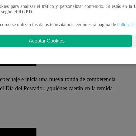
vamente. “
Voy a recoger más pescado. Empezamos
ookies para analizar el tráfico y personalizar contenido. Si estás en la
isa en el rostro.
n según el
RGPD
.
como se utilizan tus datos te invitamos leer nuestra pagina de
Política de
Aceptar Cookies
Repechaje e inicia una nueva ronda de competencia
el Día del Pescador, ¿quiénes caerán en la temida