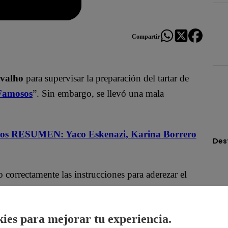
Compartir
valho
para supervisar la preparación del tartar de
Famosos
”. Sin embargo, se llevó una mala
s RESUMEN: Yaco Eskenazi, Karina Borrero
Des
 correctamente las instrucciones para aderezar el
azúcar y la sal primero) Se mezclan. Y ahora lo
 se hacen mal”.
ies para mejorar tu experiencia.