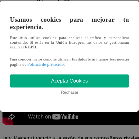
07 de septiembre 2024
Usamos cookies para mejorar tu
Jely Reategui se convirtió este sábado en la ÚNICA parti
experiencia.
Expulsión en la nueva temporada “
El Gran Chef Famos
Este sitio utiliza cookies para analizar el tráfico y personalizar
integrantes del exigente jurado.
contenido. Si estás en la
Unión Europea
, tus datos se gestionarán
según el
RGPD
.
La actriz preparó un buen plato de papardelles en salsa ve
Para conocer mejor como se utilizan tus datos te invitamos leer nuestra
Política de privacidad
pagina de
.
los jueces determinaron que el suyo fue el mejor de la noc
Aceptar Cookies
Rechazar
Jely Reategui venció a la sazón de sus compañeros rivale