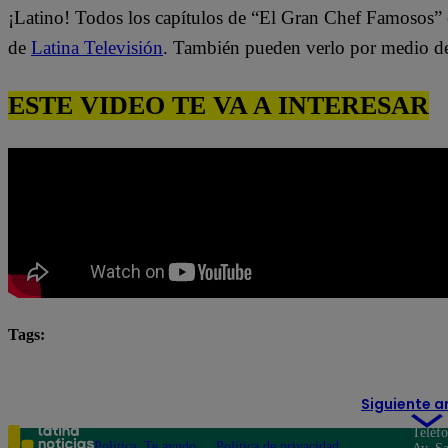
¡Latino! Todos los capítulos de “El Gran Chef Famosos” 
de
Latina Televisión
. También pueden verlo por medio d
ESTE VIDEO TE VA A INTERESAR
Tags:
destacada minuto
El Gran Chef Famosos
Siguiente a
Teléf
Política
Te ayudo
Política de privacidad