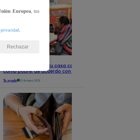
Unión Europea
, tus
.
 privacidad
Rechazar
Revisa con tu DNI si tu casa califica
como pobre, de acuerdo con el Sisfoh
Te ayudo
25 de mayo 2026