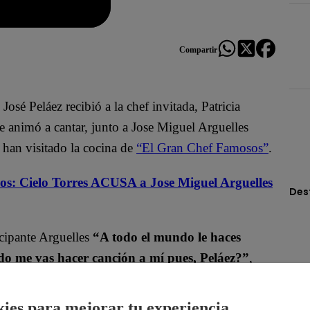
Compartir
osé Peláez recibió a la chef invitada, Patricia
e animó a cantar, junto a Jose Miguel Arguelles
 han visitado la cocina de
“El Gran Chef Famosos”
.
s: Cielo Torres ACUSA a Jose Miguel Arguelles
Des
icipante Arguelles
“A todo el mundo le haces
ndo me vas hacer canción a mí pues, Peláez?”
,
ies para mejorar tu experiencia.