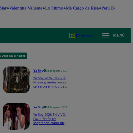
lar
Valentina Valiente
Lo último
Me Caigo de Risa
Perú Decide 202
TV en vivo
MENÚ
 vistos ahora
Yo Soy
08 de agosto 2026
Yo Soy 2026 EN VIVO:
Nueve grandes voces
cerraron el inicio de
Yo Soy con “We Are
the Champions”
Yo Soy
08 de agosto 2026
Yo Soy 2026 EN VIVO:
Favio Enríquez
sorprende como Ricky
Martin y pone a bailar
a todos en pleno