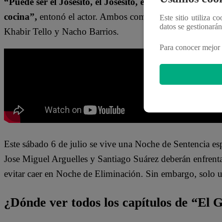
“Puede ser el Josesito, el Josesito, el Josesito que no
cocina”,
entonó el actor. Ambos compartieron un divertid
Este sitio utiliza c
datos se gestionará
Khabir Tello y Nacho Barrios.
Para conocer mejor 
Este sábado 6 de julio se vive una Noche de Sentencia es
Jose Miguel Arguelles y Santiago Suárez deberán enfrentar
evitar caer en Noche de Eliminación. Sin embargo, solo un
¿Dónde ver todos los capítulos de “El