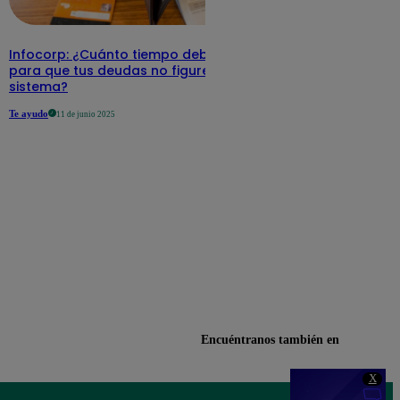
Infocorp: ¿Cuánto tiempo debe pasar
para que tus deudas no figuren en su
sistema?
Te ayudo
11 de junio 2025
Encuéntranos también en
X