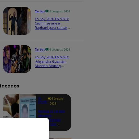
CASTING EN VIVO
Yo Soy
08 de agosto 2026
Yo Soy 2026 EN VIVO:
Cachín se une a
Raphael para cantar
una espectacular
versión de “Amor mío”
Yo Soy
08 de agosto 2026
Yo Soy 2026 EN VIVO:
¡Alejandra Guzmán,
Marcelo Motta y
Cerati dejan el rock y
se lanzan a la cumbia!
tacados
Te
26 de mayo
ayudo
2025
Revisa si tienes
deudas
consultando
con tu DNI:
aquí los
detalles