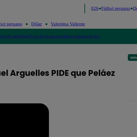
Lo último
Me Caigo de Risa
Perú Decide 2026
Fútbol peruano
Dó
bol peruano
Dólar
Valentina Valiente
lítica
Lima
Mundo
Te ayudo
Tendencias
Deportes
Espectáculos
Más
el Arguelles PIDE que Peláez