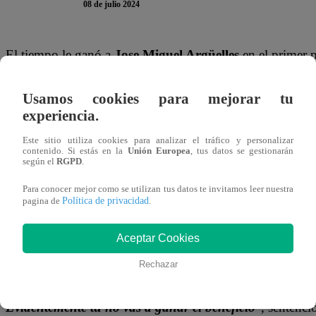
08 de julio 2024
El tiempo le ganó a
Jose Miguel Argüelles
en el primer 
Chef Famosos
”. Por eso, el actor de “Papá en Apuros” p
Usamos cookies para mejorar tu
TE PUEDE INTERESAR | El Gran Chef Famoso
experiencia.
Arguelles y Santiago Suárez podrían abandonar
Este sitio utiliza cookies para analizar el tráfico y personalizar
contenido. Si estás en la
Unión Europea
, tus datos se gestionarán
según el
RGPD
.
Jose Miguel metió a freír los rollitos primavera, pero el ac
Y, al darse cuenta, el presentador José Peláez resaltó el err
Para conocer mejor como se utilizan tus datos te invitamos leer nuestra
Política de privacidad
pagina de
.
puede comer o no? Le veo poca confianza. Bueno señor,
pero buena suerte
”, lo animó.
Aceptar Cookies
Pero, cuando el jurado de “El Gran Chef Famosos” llegó a
Rechazar
cantidad de aceite que él nos da de comer
”, criticó Javie
Evidentemente tú no vas a ganar el beneficio
”, sentenc