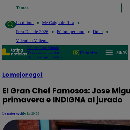
Temas
Lo último
Me Caigo de Risa
Perú Decide 202
Lo último
Me Caigo de Risa
Perú Decide 2026
Fútbol peruano
Dólar
Valentina Valiente
Política
Lima
Mundo
Te ayudo
Tendencias
TV en vivo
MENÚ
Deportes
Espectáculos
Lo mejor egcf
El Gran Chef Famosos: Jose Miguel
primavera e INDIGNA al jurado
Lo mejor egcf
a las 20:59