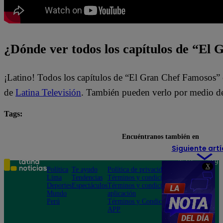
¿Dónde ver todos los capítulos de “El
¡Latino! Todos los capítulos de “El Gran Chef Famosos” 
de
Latina Televisión
. También pueden verlo por medio d
Tags:
El Gran Chef Famosos
Encuéntranos también en
Siguiente artí
Teléfono: 219
X
Política
Te ayudo
Política de privacidad
1000
Lima
Tendencias
Términos y condiciones
Av. San
Deportes
Espectáculos
Términos y condiciones
Felipe 968
Mundo
aplicación
Jesús María
Perú
Términos y Condiciones
APP