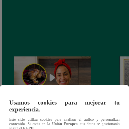
Usamos cookies para mejorar tu
experiencia.
¿Por qué Nelly Rossinelli se volvió viral
La ca
antes de Navidad?
conmo
Este sitio utiliza cookies para analizar el tráfico y personalizar
contenido. Si estás en la
Unión Europea
, tus datos se gestionarán
según el
RGPD
.