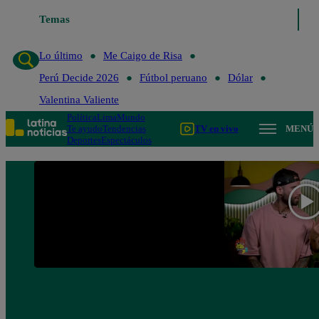
Temas
Lo último
Me Caigo de Risa
Lo último
Me Caigo de Risa
Perú Decide 2026
Fútbol peruano
Dólar
Valentina Valiente
Política
Lima
Mundo
Te ayudo
Tendencias
TV en vivo
MENÚ
Deportes
Espectáculos