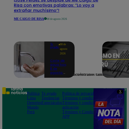
Risa con emotivas palabras: “Lo voy a
extrañar muchísimo”!
ME CAIGO DE RISA
08 de agosto 2026
Te
08 de
ayudo
agosto
2026
Corte de
agua hoy,
8 de
agosto:
Encuéntranos también en
horarios y
distritos
afectados
sin el
Teléfono: 219
X
servicio de
Política
Te ayudo
Política de privacidad
1000
Sedapal
Lima
Tendencias
Términos y condiciones
Av. San
Deportes
Espectáculos
Términos y condiciones
Felipe 968
Mundo
aplicación
Jesús María
Perú
Términos y Condiciones
APP