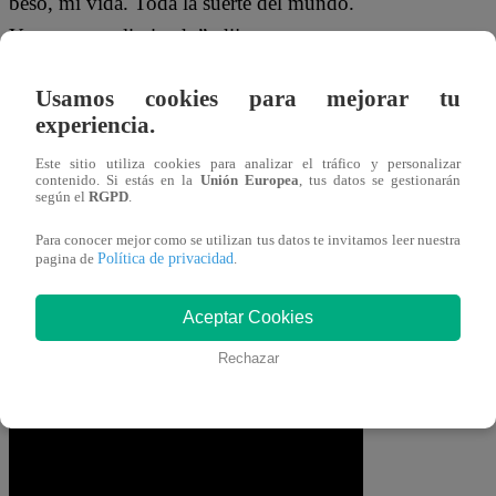
beso, mi vida. Toda la suerte del mundo.
Yo ya estoy eliminado”, dijo por
teléfono.
Usamos cookies para mejorar tu
Además, Julinho usó el momento para
experiencia.
pedir que traten bien a su pareja, quien
Este sitio utiliza cookies para analizar el tráfico y personalizar
contenido. Si estás en la
Unión Europea
, tus datos se gestionarán
continúa en la lucha por ganar la
según el
RGPD
.
competencia culinaria. “Cuídenla por
Para conocer mejor como se utilizan tus datos te invitamos leer nuestra
favor, que la gente que está mirando el
Política de privacidad
pagina de
.
programa cuide a mi Brendita. Ojalá que
Aceptar Cookies
Brenda llegue a la final y pueda ganar la
Olla de Oro”, finalizó.
Rechazar