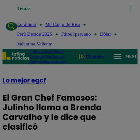
Temas
Lo último
Me Caigo de Risa
Lo último
Me Caigo de Risa
Perú Decide 2026
Fútbol peruano
Dólar
Valentina Valiente
Política
Lima
Mundo
Te ayudo
Tendencias
TV en vivo
MENÚ
Deportes
Espectáculos
Lo mejor egcf
El Gran Chef Famosos:
Julinho llama a Brenda
Carvalho y le dice que
clasificó