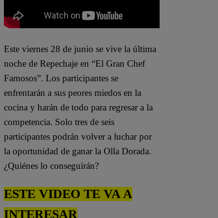
Este viernes 28 de junio
se vive la última
noche de Repechaje en “El Gran Chef
Famosos”. Los participantes se
enfrenta
rá
n a sus peores miedos
en la
cocina y harán de todo para regresar a la
competencia
. Solo tres de seis
participantes
pod
rán
volver
a luchar por
la oportunidad de ganar la Olla Dorada
.
¿Quiénes
lo conseguirán
?
ESTE VIDEO TE VA A
INTERESAR