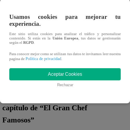
Usamos cookies para mejorar tu
experiencia.
Este sitio utiliza cookies para analizar el tráfico y personalizar
La preparación de la noche complicará
contenido. Si estás en la
Unión Europea
, tus datos se gestionarán
según el
RGPD
.
mucho a los alumnos de “La Academia”,
incluso llevándolos a perder el control.
Para conocer mejor como se utilizan tus datos te invitamos leer nuestra
Política de privacidad
pagina de
.
Los olores a quemado se harán
presente, ¿quiénes serán los
Aceptar Cookies
reprobados?
Rechazar
Mira EN VIVO el nuevo
capítulo de “El Gran Chef
Famosos”