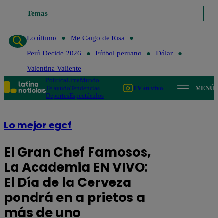
Temas
Lo último
Me Caigo de Risa
Perú Decide 2026
Fútbol peru
Lo último
Me Caigo de Risa
Perú Decide 2026
Fútbol peruano
Dólar
Valentina Valiente
Política
Lima
Mundo
Te ayudo
Tendencias
TV en vivo
MENÚ
Deportes
Espectáculos
Lo mejor egcf
El Gran Chef Famosos,
La Academia EN VIVO:
El Día de la Cerveza
pondrá en a prietos a
más de uno