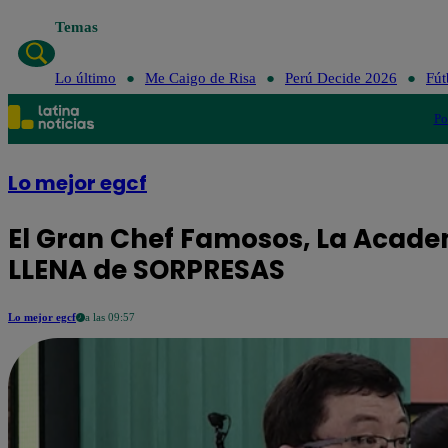
Temas
Lo últi
Lo último
Me Caigo de Risa
Perú Decide 2026
Fút
Po
Lo mejor egcf
El Gran Chef Famosos, La Acade
LLENA de SORPRESAS
Lo mejor egcf
a las 09:57