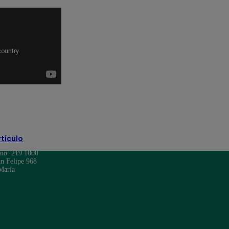
n
El Gran Chef Famosos: La Academia
rtículo
ono: 219 1000
n Felipe 968
María