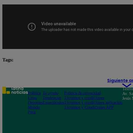
Tags:
El Gran Chef Famosos
El Gran Chef Famosos resume
Siguiente a
Teléf
Política
Te ayudo
Política de privacidad
Av. Sa
Lima
Tendencias
Términos y condiciones
Jesús 
Deportes
Espectáculos
Términos y condiciones aplicación
Mundo
Términos y Condiciones APP
Perú