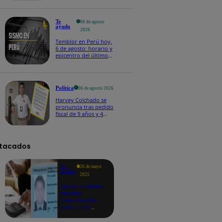
Te
06 de agosto
ayudo
2026
Temblor en Perú hoy,
6 de agosto: horario y
epicentro del último
sismo, según IGP
Política
06 de agosto 2026
Harvey Colchado se
pronuncia tras pedido
fiscal de 9 años y 4
meses de prisión en
su contra
tacados
Te
26 de mayo
ayudo
2025
Revisa si tienes
deudas
consultando
con tu DNI:
aquí los
detalles