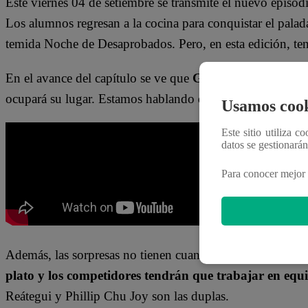
Este viernes 04 de setiembre se transmite el nuevo episod
Los alumnos regresan a la cocina para conquistar el palada
temida Noche de Desaprobados. Pero, en esta edición,
En el avance del capítulo se ve que
Giacomo Bocchio est
ocupará su lugar. Estamos hablando de
“Pisu Cocina” P
Usamos cook
Este sitio utiliza c
datos se gestionará
Para conocer mejor 
Además, las sorpresas no tienen cuando terminar. J
osé Pe
plato y los competidores tendrán que trabajar en equ
Reátegui y Phillip Chu Joy son las duplas.