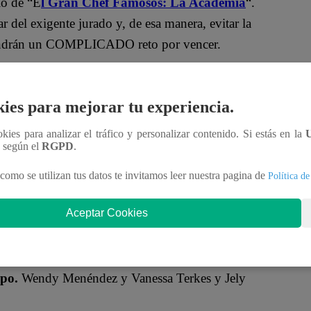
io de “E
l Gran Chef Famosos: La Academia
“.
r del exigente jurado y, de esa manera, evitar la
 tendrán un COMPLICADO reto por vencer.
á ausente.
Sin embargo, un experimentado chef
ierre Suqueyama.
ies para mejorar tu experiencia.
ookies para analizar el tráfico y personalizar contenido. Si estás en la
n según el
RGPD
.
como se utilizan tus datos te invitamos leer nuestra pagina de
Política de
Aceptar Cookies
láez anuncia que esta noche sólo se realizará un
ipo.
Wendy Menéndez y Vanessa Terkes y Jely