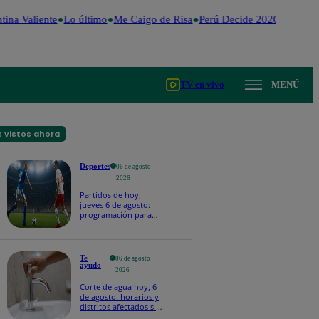
ina Valiente
Lo último
Me Caigo de Risa
Perú Decide 2026
Fútbol p
TV en vivo
MENÚ
 vistos ahora
Deportes
06 de agosto
2026
Partidos de hoy,
jueves 6 de agosto:
programación para
ver fútbol EN VIVO
Te
06 de agosto
ayudo
2026
Corte de agua hoy, 6
de agosto: horarios y
distritos afectados sin
el servicio de Sedapal