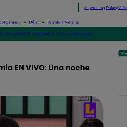
mo
Me Caigo de Risa
Perú Decide 2026
Fútbol peruano
Dólar
Valent
bol peruano
Dólar
Valentina Valiente
lítica
Lima
Mundo
Te ayudo
Tendencias
Deportes
Espectáculos
Más
mia EN VIVO: Una noche