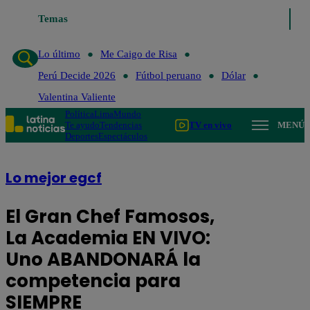
Temas
Lo último
Me Caigo de Risa
P
Lo último
Me Caigo de Risa
Perú Decide 2026
Fútbol peruano
Dólar
Valentina Valiente
Política
Lima
Mundo
Te ayudo
Tendencias
TV en vivo
MENÚ
Deportes
Espectáculos
Lo mejor egcf
El Gran Chef Famosos,
La Academia EN VIVO:
Uno ABANDONARÁ la
competencia para
SIEMPRE