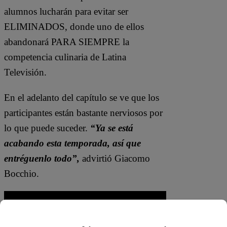
alumnos lucharán para evitar ser
ELIMINADOS, donde uno de ellos
abandonará PARA SIEMPRE la
competencia culinaria de Latina
Televisión.
En el adelanto del capítulo se ve que los
participantes están bastante nerviosos por
lo que puede suceder.
“Ya se está
acabando esta temporada, así que
entréguenlo todo”,
advirtió Giacomo
Bocchio.