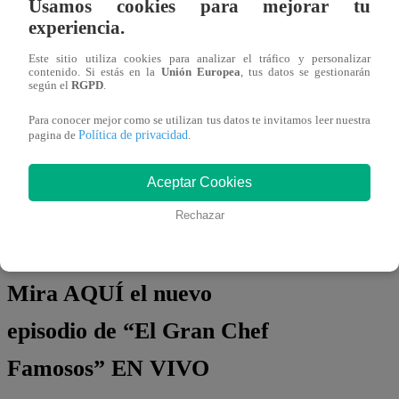
Usamos cookies para mejorar tu
experiencia.
Este sitio utiliza cookies para analizar el tráfico y personalizar
contenido. Si estás en la
Unión Europea
, tus datos se gestionarán
según el
RGPD
.
Además, llegarán dos jurados invitados
Para conocer mejor como se utilizan tus datos te invitamos leer nuestra
para ponerlos a prueba.
Stephanie Pellny
Política de privacidad
pagina de
.
“La Gastronauta” y Aurelio Loret de
Aceptar Cookies
Mola
vigilarán muy de cerca cómo se
llevará a cabo la
“Pechuga de pato con
Rechazar
salsa de chocolate en higos salteados”
Mira AQUÍ el nuevo
episodio de “El Gran Chef
Famosos” EN VIVO