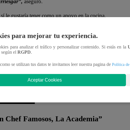
rriesgar”,
aseguró.
 sí le gustaría tener como un apoyo en la cocina.
e él fue mi papá en la novela y tenemos una
se definió como una estudiante súper estudiosa y
ies para mejorar tu experiencia.
“Yo he visto las participaciones de todos, a todos
ookies para analizar el tráfico y personalizar contenido. Si estás en la
adito’, ¿será mi momento? Veremos”
, finalizó.
n según el
RGPD
.
como se utilizan tus datos te invitamos leer nuestra pagina de
Política de
Aceptar Cookies
n Chef Famosos, La Academia”