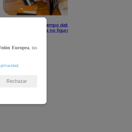
Infocorp: ¿Cuánto tiempo debe pasar
para que tus deudas no figuren en su
sistema?
Te ayudo
11 de junio 2025
Unión Europea
, tus
.
 privacidad
Rechazar