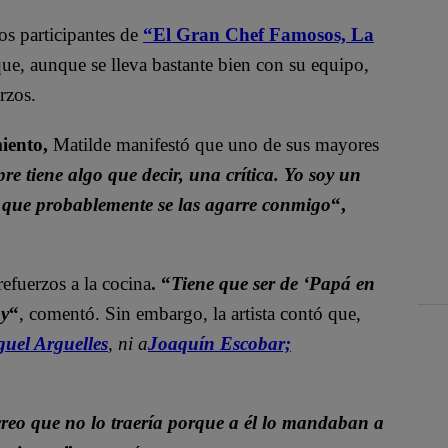
s participantes de
“El Gran Chef Famosos, La
ue, aunque se lleva bastante bien con su equipo,
rzos.
miento,
Matilde manifestó que uno de sus mayores
re tiene algo que decir, una crítica. Yo soy un
sí que probablemente se las agarre conmigo
“,
refuerzos a la cocina
. “
Tiene que ser de ‘Papá en
oy
“
, comentó. Sin embargo, la artista contó que,
uel Arguelles
, ni a
Joaquín Escobar;
creo que no lo traería porque a él lo mandaban a