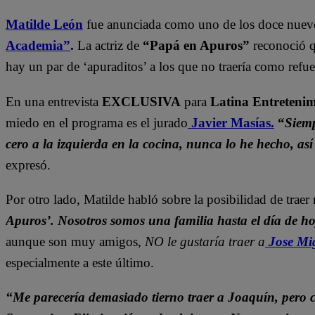
Matilde León
fue anunciada como uno de los doce nuevo
Academia”
.
La actriz de
“Papá en Apuros”
reconoció q
hay un par de ‘apuraditos’ a los que no traería como refue
En una entrevista
EXCLUSIVA
para
Latina Entreteni
miedo en el programa es el jurado
Javier Masías.
“
Siemp
cero a la izquierda en la cocina, nunca lo he hecho, a
expresó.
Por otro lado, Matilde habló sobre la posibilidad de traer 
Apuros’. Nosotros somos una familia hasta el día de h
aunque son muy amigos,
NO le gustaría traer a
Jose Mig
especialmente a este último.
“Me parecería demasiado tierno traer a Joaquín, pero 