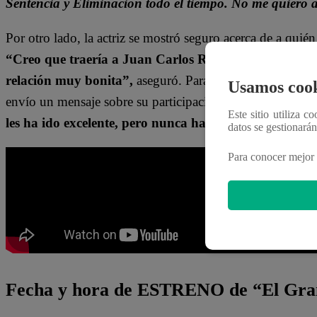
Sentencia y Eliminación todo el tiempo. No me quiero a
Por otro lado, la actriz se mostró seguro acerca de a quién
“Creo que traería a Juan Carlos Rey de Castro, porqu
relación muy bonita”,
aseguró. Para terminar, la joven 
Usamos cook
envío un mensaje sobre su participación en el programa.
Este sitio utiliza c
les ha ido excelente, pero nunca ha ganado un ‘apur
datos se gestionará
Para conocer mejor 
Fecha y hora de ESTRENO de “El Gra