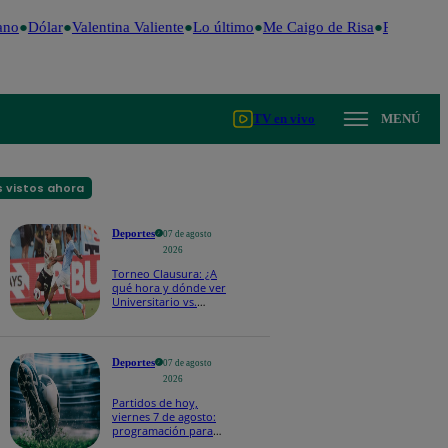
no
Dólar
Valentina Valiente
Lo último
Me Caigo de Risa
Perú Decid
TV en vivo
MENÚ
 vistos ahora
Deportes
07 de agosto
2026
Torneo Clausura: ¿A
qué hora y dónde ver
Universitario vs.
Sporting Cristal por la
fecha 4?
Deportes
07 de agosto
2026
Partidos de hoy,
viernes 7 de agosto:
programación para
ver fútbol EN VIVO