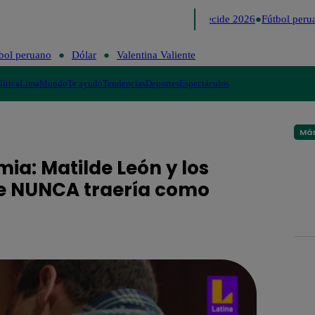
Lo último
Me Caigo de Risa
Perú Decide 2026
Fútbol perua
bol peruano
Dólar
Valentina Valiente
lítica
Lima
Mundo
Te ayudo
Tendencias
Deportes
Espectáculos
Más
ia: Matilde León y los
ue NUNCA traería como