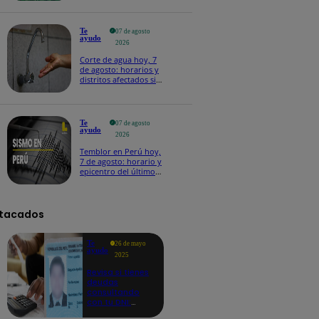
Te
07 de agosto
ayudo
2026
Corte de agua hoy, 7
de agosto: horarios y
distritos afectados sin
el servicio de Sedapal
Te
07 de agosto
ayudo
2026
Temblor en Perú hoy,
7 de agosto: horario y
epicentro del último
sismo, según IGP
tacados
Te
26 de mayo
ayudo
2025
Revisa si tienes
deudas
consultando
con tu DNI:
aquí los