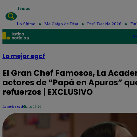
Temas
Lo último
Me Caigo de Risa
Perú Decide 2026
Fút
Po
Lo mejor egcf
El Gran Chef Famosos, La Academ
actores de “Papá en Apuros” q
refuerzos | EXCLUSIVO
Lo mejor egcf
a las 16:26