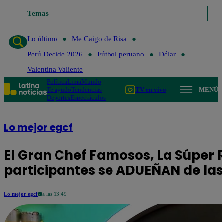
Temas
Lo último
Me Caigo de Risa
Perú Decide 
Lo último
Me Caigo de Risa
Perú Decide 2026
Fútbol peruano
Dólar
Valentina Valiente
Política
Lima
Mundo
Te ayudo
Tendencias
TV en vivo
MENÚ
Deportes
Espectáculos
Lo mejor egcf
El Gran Chef Famosos, La Súper 
participantes se ADUEÑAN de las 
Lo mejor egcf
a las 13:49