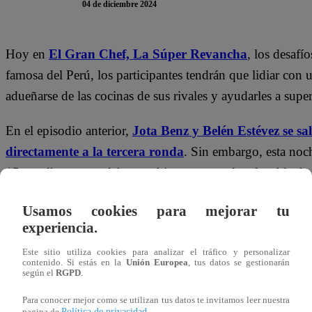
04 de diciembre 2024
Hoy en
El Gran Chef, La Súper Revancha
, los desafí
famosa del Perú, los participantes tendrán que lidiar con
adueñarse de las cocinas de sus rivales y ayudarles a super
En el episodio anterior,
Jota Benz y Belén Estévez se s
directamente a la tercera ronda
. Sin embargo, esta noc
15 estrellas que podrían cambiar por completo la tabla de
juego”
, adelantó José Peláez para el asombro de todos los
Usamos cookies para mejorar tu
experiencia.
Este sitio utiliza cookies para analizar el tráfico y personalizar
contenido. Si estás en la
Unión Europea
, tus datos se gestionarán
según el
RGPD
.
Para conocer mejor como se utilizan tus datos te invitamos leer nuestra
Política de privacidad