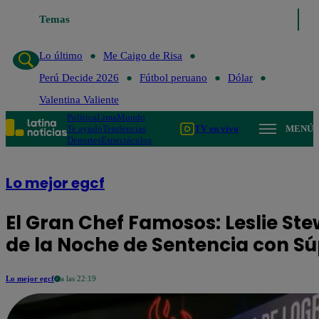
Temas
Lo último
Me Caigo de Risa
Perú Decide 2
Lo último
Me Caigo de Risa
Perú Decide 2026
Fútbol peruano
Dólar
Valentina Valiente
Política
Lima
Mundo
Te ayudo
Tendencias
TV en vivo
MENÚ
Deportes
Espectáculos
Lo mejor egcf
El Gran Chef Famosos: Leslie St
de la Noche de Sentencia con Sú
Lo mejor egcf
a las 22:19