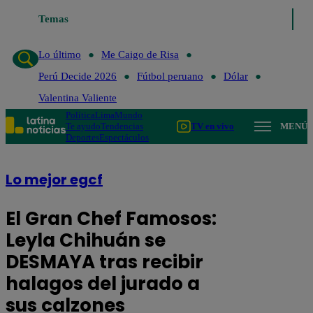
Lo último
Temas
Me Caigo de Risa
Perú Decide 2026
Fútbol peruano
Lo último
Me Caigo de Risa
Perú Decide 2026
Fútbol peruano
Dólar
Valentina Valiente
Política
Lima
Mundo
Te ayudo
Tendencias
TV en vivo
MENÚ
Deportes
Espectáculos
Lo mejor egcf
El Gran Chef Famosos:
Leyla Chihuán se
DESMAYA tras recibir
halagos del jurado a
sus calzones