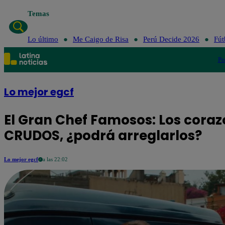
Temas
Lo último
Me Caigo de Risa
Perú Decide 2026
Fút
Po
Lo mejor egcf
El Gran Chef Famosos: Los coraz
CRUDOS, ¿podrá arreglarlos?
Lo mejor egcf
a las 22:02