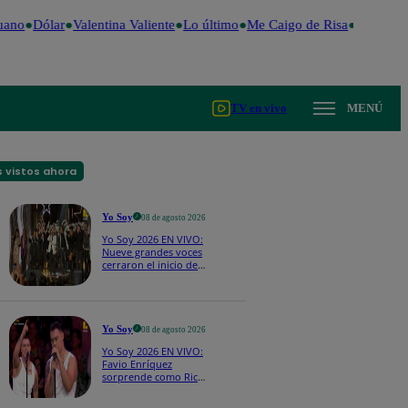
ano
Dólar
Valentina Valiente
Lo último
Me Caigo de Risa
Perú Deci
TV en vivo
MENÚ
 vistos ahora
Yo Soy
08 de agosto 2026
Yo Soy 2026 EN VIVO:
Nueve grandes voces
cerraron el inicio de
Yo Soy con “We Are
the Champions”
Yo Soy
08 de agosto 2026
Yo Soy 2026 EN VIVO:
Favio Enríquez
sorprende como Ricky
Martin y pone a bailar
a todos en pleno