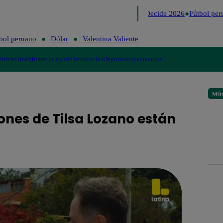
Lo último
Me Caigo de Risa
Perú Decide 2026
Fútbol peru
bol peruano
Dólar
Valentina Valiente
lítica
Lima
Mundo
Te ayudo
Tendencias
Deportes
Espectáculos
Más
ones de Tilsa Lozano están