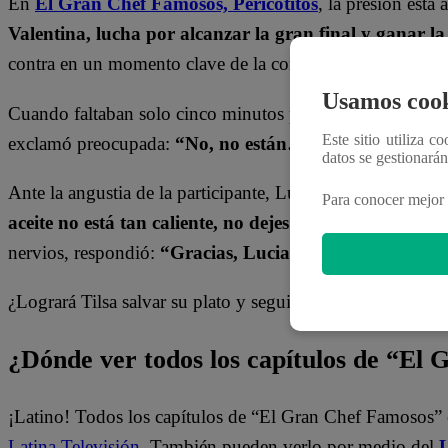
En
El Gran Chef Famosos,
Pericotitos
, la presión está
Valentina, lucha por alcanzar la gran final y ganar la
contra en un momento clave de la competencia.
Usamos cook
Cuando faltaban solo cinco minutos para terminar su plat
Este sitio utiliza c
exclamó preocupada:
“No, no están… ¡están crudos!”
.
datos se gestionará
Ante la angustia de la participante, Luciano Mazzetti se a
Para conocer mejor 
aceite no está tan caliente, no dejes que la psicológi
nervios, respondió:
“Gracias, Luciano, mi cerebro si
¿Logrará Tilsa salvar su plato y seguir en carrera? Descú
¿Dónde ver todos los capítulos de “El
¡Latino! Todos los capítulos de “El Gran Chef Famosos” 
Latina Televisión
. También pueden verlo por medio del
L