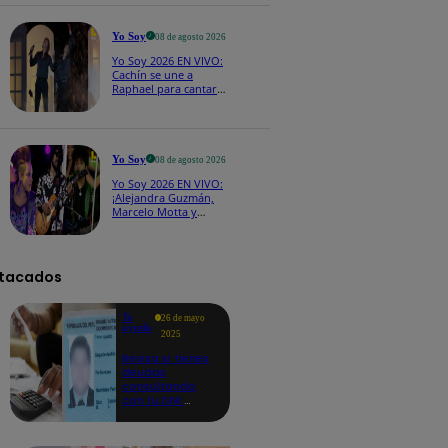
CASTING EN VIVO
Yo Soy
08 de agosto 2026
Yo Soy 2026 EN VIVO:
Cachín se une a
Raphael para cantar
una espectacular
versión de “Amor mío”
Yo Soy
08 de agosto 2026
Yo Soy 2026 EN VIVO:
¡Alejandra Guzmán,
Marcelo Motta y
Cerati dejan el rock y
se lanzan a la cumbia!
tacados
Te
26 de mayo
ayudo
2025
Revisa si tienes
deudas
consultando
con tu DNI:
aquí los
detalles