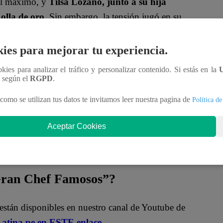
 al máximo, y
Tilsa Lozano, junto a su hija
 olla de oro
. Sin embargo, la tensión jugó en su
ies para mejorar tu experiencia.
o, Tilsa notó un problema con su preparación y
ookies para analizar el tráfico y personalizar contenido. Si estás en la
n según el
RGPD
.
cercó para tranquilizarla y le comentó:
“Quizá el
como se utilizan tus datos te invitamos leer nuestra pagina de
Política de
ca te juegue una mala pasada”
. A lo que Tilsa, entre
empre me juega una mala pasada”
.
Aceptar Cookies
brelo en
El Gran Chef Famosos
.
 Gran Chef Famosos”?
están disponibles en nuestro canal de Youtube de
atina.pe en ESTE enlace
.