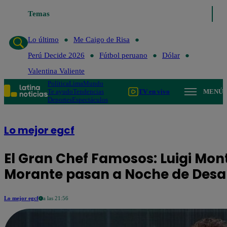
Temas
Lo último
Me Caigo de Risa
Perú Decide
Lo último
Me Caigo de Risa
Perú Decide 2026
Fútbol peruano
Dólar
Valentina Valiente
Política
Lima
Mundo
Te ayudo
Tendencias
TV en vivo
MENÚ
Deportes
Espectáculos
Lo mejor egcf
El Gran Chef Famosos: Luigi Mont
Morante pasan a Noche de Des
Lo mejor egcf
a las 21:56