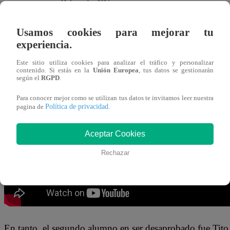
08 de octubre 2024
Usamos cookies para mejorar tu
Luigi Monteghirfo, Tito Vega y Kukuli Morante
no deleit
experiencia.
Famosos, La Academia
”. Por ende, los tres alumnos pa
Este sitio utiliza cookies para analizar el tráfico y personalizar
Desaprobados.
contenido. Si estás en la
Unión Europea
, tus datos se gestionarán
según el
RGPD
.
El primer sentenciado fue Luigi, quien no presentó un bu
Para conocer mejor como se utilizan tus datos te invitamos leer nuestra
Política de privacidad
pagina de
.
con miedo! Como siempre digo. ¡Para adelante como el
Aceptar Cookies
Rechazar
En tanto, el segundo alumno en ser desaprobado fue Tito