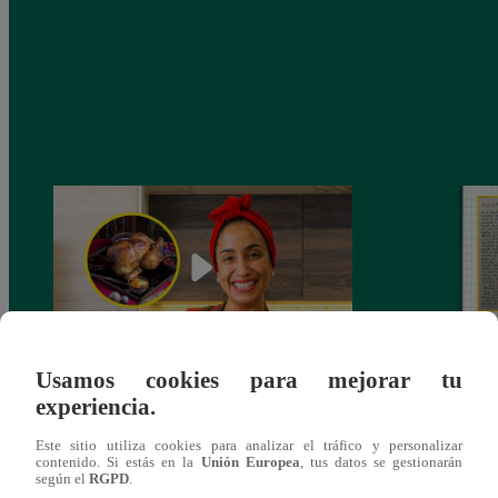
Usamos cookies para mejorar tu
¿Por qué Nelly Rossinelli se volvió viral
La ca
experiencia.
antes de Navidad?
conmo
Este sitio utiliza cookies para analizar el tráfico y personalizar
contenido. Si estás en la
Unión Europea
, tus datos se gestionarán
según el
RGPD
.