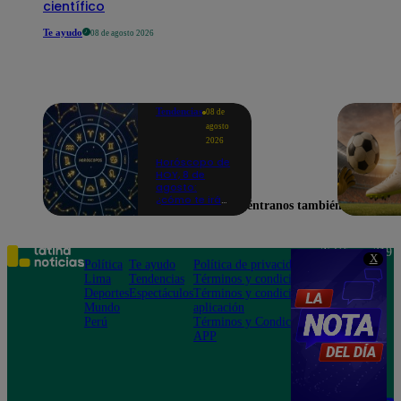
científico
Te ayudo
08 de agosto 2026
Tendencias
08 de
agosto
2026
Horóscopo de
HOY, 8 de
agosto:
¿cómo te irá
Encuéntranos también en
en el amor y
trabajo, según
la IA?
Teléfono: 219
X
Política
Te ayudo
Política de privacidad
1000
Lima
Tendencias
Términos y condiciones
Av. San
Deportes
Espectáculos
Términos y condiciones
Felipe 968
Mundo
aplicación
Jesús María
Perú
Términos y Condiciones
APP