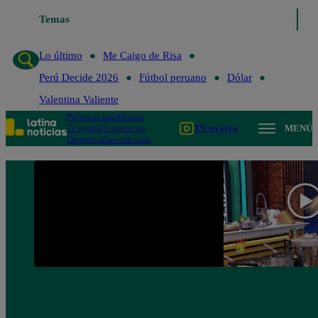
Temas
Lo último
Me Caigo de R
Lo último
Me Caigo de Risa
Perú Decide 2026
Fútbol peruano
Dólar
Valentina Valiente
Política
Lima
Mundo
Te ayudo
Tendencias
TV en vivo
MENÚ
Deportes
Espectáculos