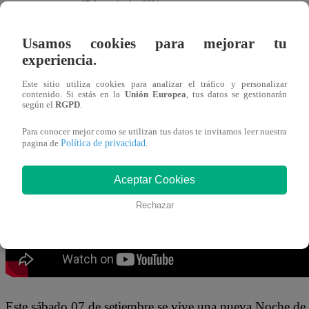
07 de septiembre 2024
Usamos cookies para mejorar tu
El jurado Javier Masías aseguró NO tener fe en las rosqu
experiencia.
de “
El Gran Chef Famosos, La Academia
”. Así que se
Este sitio utiliza cookies para analizar el tráfico y personalizar
contenido. Si estás en la
Unión Europea
, tus datos se gestionarán
según el
RGPD
.
“
Les tengo tan poca fe que me traje mis propias rosqui
ofreciendo sus rosquitas a sus compañeros del jurado. “
Vo
Para conocer mejor como se utilizan tus datos te invitamos leer nuestra
Política de privacidad
pagina de
.
para mirar
”, le respondió Nelly Rossinelli entre risas.
Aceptar Cookies
Rechazar
Este sábado 07 de setiembre se vive una nueva Noche de