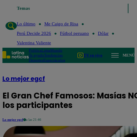
o de Risa
Temas
Perú Decide 2026
Fútbol peruano
Dólar
Valentina Valient
Lo último
Me Caigo de Risa
Perú Decide 2026
Fútbol peruano
Dólar
Valentina Valiente
Política
Lima
Mundo
Te ayudo
Tendencias
TV en vivo
MENÚ
Deportes
Espectáculos
Lo mejor egcf
El Gran Chef Famosos: Masías NO 
los participantes
Lo mejor egcf
a las 21:46