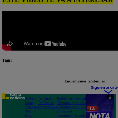
Tags:
El Gran Chef Famosos
El Gran Chef Famosos complet
El Gran Chef Famosos la súper revancha
Encuéntranos también en
Siguiente artí
Teléfono: 219
X
Política
Te ayudo
Política de privacidad
1000
Lima
Tendencias
Términos y condiciones
Av. San
Deportes
Espectáculos
Términos y condiciones
Felipe 968
Mundo
aplicación
Jesús María
Perú
Términos y Condiciones