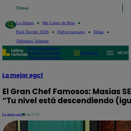
o último
Temas
Me Caigo de Risa
Perú Decide 2026
Fútbol peruano
Dólar
Lo último
Me Caigo de Risa
Perú Decide 2026
Fútbol peruano
Dólar
Valentina Valiente
Política
Lima
Mundo
Te ayudo
Tendencias
TV en vivo
MENÚ
Deportes
Espectáculos
Lo mejor egcf
El Gran Chef Famosos: Masías SE
“Tu nivel está descendiendo (igu
Lo mejor egcf
a las 22:25