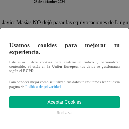
23 de diciembre 2024
Javier Masías NO dejó pasar las equivocaciones de Luigu
Así que el jurado de “El Gran Chef Famosos, La Súper
integrante de Skándalo.
Usamos cookies para mejorar tu
experiencia.
El primero en criticar el resultado de Luigui fue el che
chantilly está buena, pero es demasiado”.
Este sitio utiliza cookies para analizar el tráfico y personalizar
contenido. Si estás en la
Unión Europea
, tus datos se gestionarán
según el
RGPD
.
Y, en el turno de Masías, el crítico gastronómico empezó
Para conocer mejor como se utilizan tus datos te invitamos leer nuestra
ese momento, Luigui lo interrumpió para corregirlo: “Ri
Política de privacidad
pagina de
.
Lo que NUNCA esperó Luigui era la siguiente respuesta d
Aceptar Cookies
descendiendo, pensé que podías ser la misma persona. Visu
Rechazar
manera y la mousse no está suficientemente fría”.