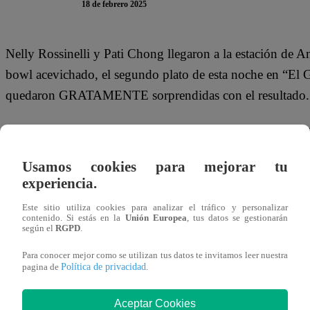
18 de febrero 2025
Nelly Rossinelli y Pati Chong llegaron a la estación de
bowl acevichado, el segundo plato de esta noche en “El 
quedaron GRATAMENTE sorprendidas con el resultado.
La popular “mamá de los pericotitos” destacó el trabajo d
bien sazonado el atún y la acevichada DE RESTAUR
Usamos cookies para mejorar tu
experiencia.
Este comentario EMOCIONÓ a Anthony:
“Por favor, (m
Este sitio utiliza cookies para analizar el tráfico y personalizar
Y, justamente por esa razón, Nelly le hizo un pedido al par
contenido. Si estás en la
Unión Europea
, tus datos se gestionarán
según el
RGPD
.
queremos de esto a más
”. “Gracias, gracias. Dios mío vo
Para conocer mejor como se utilizan tus datos te invitamos leer nuestra
comentario positivo del jurado.
Política de privacidad
pagina de
.
Aceptar Cookies