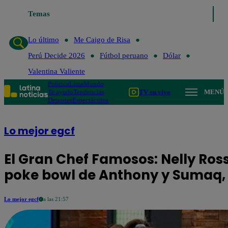
Temas
Lo último
Me 
Lo último
Me Caigo de Risa
Perú Decide 2026
Fútbol peruano
Dólar
Valentina Valiente
Política
Lima
Mundo
Te ayudo
Tendencias
TV en vivo
MENÚ
Deportes
Espectáculos
Lo mejor egcf
El Gran Chef Famosos: Nelly Ros
poke bowl de Anthony y Sumaq,
Lo mejor egcf
a las 21:57