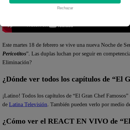
Rechazar
Este martes 18 de febrero se vive una nueva Noche de Se
Pericotitos
”. Las duplas luchan por seguir en competencia
Eliminación?
¿Dónde ver todos los capítulos de “El
¡Latino! Todos los capítulos de “El Gran Chef Famosos” 
de
Latina Televisión
. También pueden verlo por medio d
¿Cómo ver el REACT EN VIVO de “El