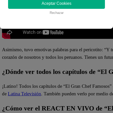
Aceptar Cookies
Rechazar
Asimismo, tuvo emotivas palabras para el pericotito: “Y tú
corazón de nosotros y todos los peruanos. Tienes un fut
¿Dónde ver todos los capítulos de “El
¡Latino! Todos los capítulos de “El Gran Chef Famosos” 
de
Latina Televisión
. También pueden verlo por medio d
¿Cómo ver el REACT EN VIVO de “El