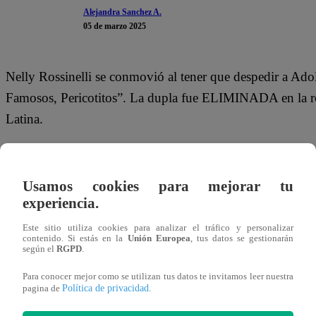
Alejandra Sanchez A.
05 de marzo 2025
Nelly Rossinelli se conmovió al tener que despedir a Ado
Famosos, Pericotitos”. La dupla fue ELIMINADA en la ro
Latina.
La popular “mamá de los pericotitos” reconoció todo el tr
cocina; pero detalles los eliminaron de la cocina.
Usamos cookies para mejorar tu
experiencia.
“Adolfo, eres el papá que todo niño debería tener. Pocos
Este sitio utiliza cookies para analizar el tráfico y personalizar
la mañana tú ya estás grabando un reportaje para el notici
contenido. Si estás en la
Unión Europea
, tus datos se gestionarán
según el
RGPD
.
luego te vas a la radio. Te partes el lomo como un buen 
todo el tiempo para estar con Alessito y tus hijos. Te feli
Para conocer mejor como se utilizan tus datos te invitamos leer nuestra
Política de privacidad
pagina de
.
Nelly.