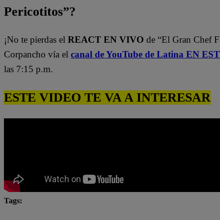
Pericotitos”?
¡No te pierdas el
REACT EN VIVO
de “El Gran Chef 
Corpancho vía el
canal de YouTube de Latina EN E
las 7:15 p.m.
ESTE VIDEO TE VA A INTERESAR
Tags:
Adolfo Bolívar
ale
alessito bolívar
El Gra