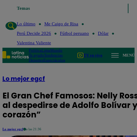
Temas
Lo último
Me Caigo de Risa
Perú De
Lo último
Me Caigo de Risa
Perú Decide 2026
Fútbol peruano
Dólar
Valentina Valiente
Política
Lima
Mundo
Te ayudo
Tendencias
TV en vivo
MENÚ
Deportes
Espectáculos
Lo mejor egcf
El Gran Chef Famosos: Nelly Ross
al despedirse de Adolfo Bolívar 
corazón”
Lo mejor egcf
a las 21:36