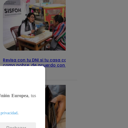
Revisa con tu DNI si tu casa califica
como pobre, de acuerdo con el Sisfoh
Te ayudo
25 de mayo 2026
Unión Europea
, tus
.
 privacidad