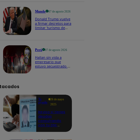
buena voluntad hacia
México" | VIDEO
Mundo
07 de agosto 2026
Donald Trump vuelve
a firmar decretos para
limitar 'turismo de
parto' pese a fallo de
Corte Suprema
Perú
07 de agosto 2026
Hallan sin vida a
empresario que
estuvo secuestrado en
Piura | VIDEO
tacados
Te
26 de mayo
ayudo
2025
Revisa si tienes
deudas
consultando
con tu DNI:
aquí los
detalles