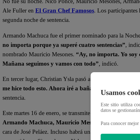
No fue su noche. Nico Ponce, Mauricio Mesones, Armand
Ale Fuller en
El Gran Chef Famosos
. Los participantes
segunda noche de sentencia.
Armando Machuca fue el primer nominado para la Noche
no importa porque ya superé cuatro sentencias”
, indi
nombrado Mauricio Mesones.
“Ay, no importa. Yo soy c
Mañana seguimos y vamos con todo”
, indicó.
En tercer lugar, Christian Ysla pasó a Sentencia. El artista 
me hice todo esto. Ahora iré a bañarme”
. Finalmente,
Usamos cook
sentencia.
Este sitio utiliza c
datos se gestionará
Este martes 16 de enero, se transmite un nuevo episodi
Armando Machuca, Mauricio Mesones, Ale Fuller y 
Para conocer mejor 
cara de José Peláez. Incluso habrá una jurada invitada, esp