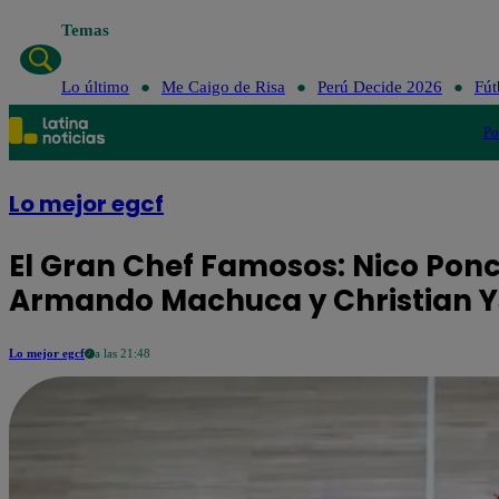
Temas
Lo último
Me Caig
Lo último
Me Caigo de Risa
Perú Decide 2026
Fút
Po
Lo mejor egcf
El Gran Chef Famosos: Nico Ponc
Armando Machuca y Christian Y
Lo mejor egcf
a las 21:48