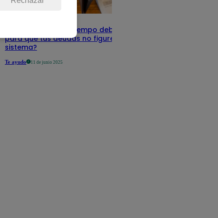
Rechazar
Infocorp: ¿Cuánto tiempo debe pasar
para que tus deudas no figuren en su
sistema?
Te ayudo
11 de junio 2025