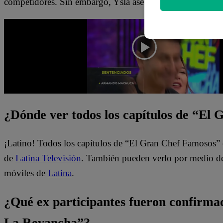
competidores. Sin embargo, Ysla aseguró que hará uno con
¿Dónde ver todos los capítulos de “El
¡Latino! Todos los capítulos de “El Gran Chef Famosos” 
de
Latina Televisión
. También pueden verlo por medio del
móviles de
Latina
.
¿Qué ex participantes fueron confirm
La Revancha”?