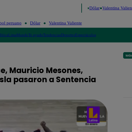
o de Risa
Perú Decide 2026
Fútbol peruano
Dólar
Valentina Valient
bol peruano
Dólar
Valentina Valiente
lítica
Lima
Mundo
Te ayudo
Tendencias
Deportes
Espectáculos
Más
e, Mauricio Mesones,
sla pasaron a Sentencia