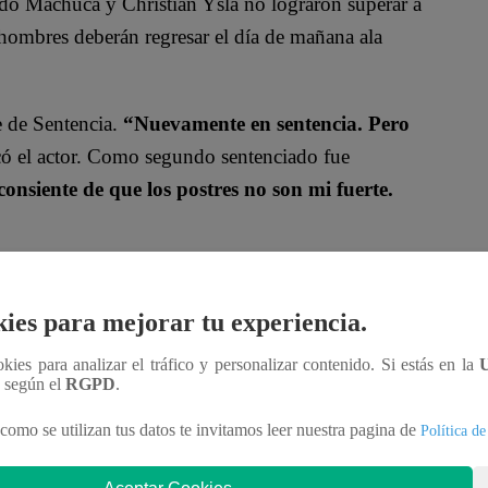
o Machuca y Christian Ysla no lograron superar a
 hombres deberán regresar el día de mañana ala
 de Sentencia.
“Nuevamente en sentencia. Pero
có el actor. Como segundo sentenciado fue
onsiente de que los postres no son mi fuerte.
se arrepintió de ponerse los tatuajes. “
Por las puras
 Nico Ponce no pudo contra Ale Fuller y cayó en
ies para mejorar tu experiencia.
ookies para analizar el tráfico y personalizar contenido. Si estás en la
n según el
RGPD
.
o de “El Gran Chef Famosos”.
Christian Ysla,
Nico Ponce
tendrán que preparar cupcakes con la
como se utilizan tus datos te invitamos leer nuestra pagina de
Política de
ecialista en el tema, que evaluará a todos los