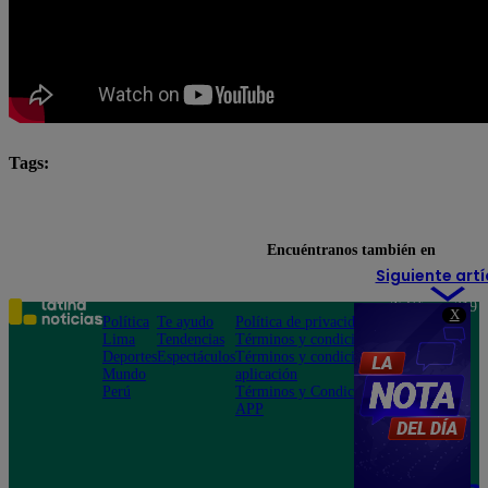
Tags:
El Gran Chef Famosos
El Gran Chef Famosos complet
El Gran Chef Famosos gran final
El Gran Chef Famos
Encuéntranos también en
Siguiente artí
Teléfono: 219
X
Política
Te ayudo
Política de privacidad
1000
Lima
Tendencias
Términos y condiciones
Av. San
Deportes
Espectáculos
Términos y condiciones
Felipe 968
Mundo
aplicación
Jesús María
Perú
Términos y Condiciones
APP