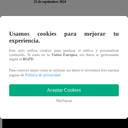
23 de septiembre 2024
Noel Schajris regresó a Latina Televisión para encabezar
“
El Gran Chef Famosos, La Academia
”. El cantante 
Usamos cookies para mejorar tu
todos los graduados.
experiencia.
Este sitio utiliza cookies para analizar el tráfico y personalizar
“
Una producción maravillosa. Todo el equipo es increíb
contenido. Si estás en la
Unión Europea
, tus datos se gestionarán
según el
RGPD
.
Latina
”, confesó Noel frente a las cámaras del set de telev
aquí
”, respondió Peláez.
Para conocer mejor como se utilizan tus datos te invitamos leer nuestra
Política de privacidad
pagina de
.
Como parte de su repertorio para el show de medio tiempo
Aceptar Cookies
“Sirena”, “Kilómetros” y “Mientes tan bien”.
Rechazar