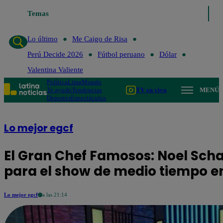
Temas
Lo último
Me Caigo de Risa
Perú Decid
Lo último
Me Caigo de Risa
Perú Decide 2026
Fútbol peruano
Dólar
Valentina Valiente
Política
Lima
Mundo
Te ayudo
Tendencias
TV en vivo
MENÚ
Deportes
Espectáculos
Lo mejor egcf
El Gran Chef Famosos: Noel Scha
para el show de medio tiempo en
Lo mejor egcf
a las 21:14