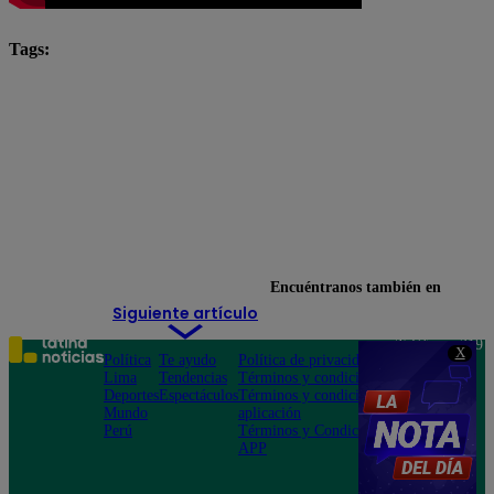
Tags:
El Gran Chef Famosos
El Gran Chef Famosos completo
El Gran Chef Famosos EN VIVO
El Gran Chef Famosos resumen
El Gran Chef Famosos: La Academia
José Peláez
Milena Wa
Encuéntranos también en
Siguiente artículo
Teléfono: 219
X
Política
Te ayudo
Política de privacidad
1000
Lima
Tendencias
Términos y condiciones
Av. San
Deportes
Espectáculos
Términos y condiciones
Felipe 968
Mundo
aplicación
Jesús María
Perú
Términos y Condiciones
APP