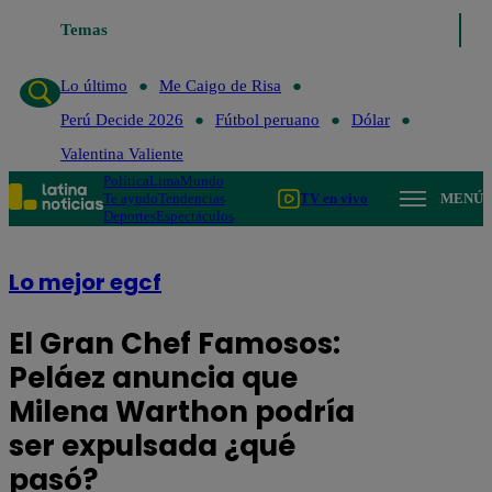
Temas
Lo último
Me Caigo de Risa
Perú Decide 2026
Fútbol 
Lo último
Me Caigo de Risa
Perú Decide 2026
Fútbol peruano
Dólar
Valentina Valiente
Política
Lima
Mundo
Te ayudo
Tendencias
TV en vivo
MENÚ
Deportes
Espectáculos
Lo mejor egcf
El Gran Chef Famosos:
Peláez anuncia que
Milena Warthon podría
ser expulsada ¿qué
pasó?