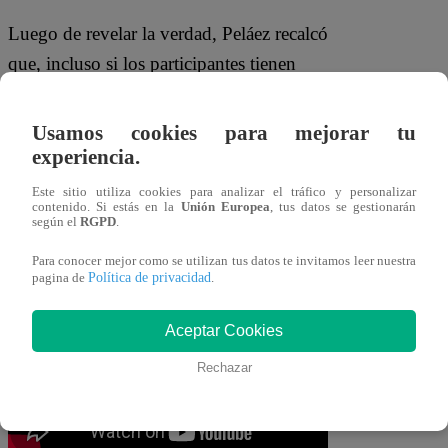
Luego de revelar la verdad, Peláez recalcó
que, incluso si los participantes tienen
justificación, irán a Noche de Expulsión.
“¡Las reglas se respetan! Como tiene
Usamos cookies para mejorar tu
que ser”,
afirmó Luigi. Así, solo dos
experiencia.
estudiantes lograrán aprobar y pasar al
Este sitio utiliza cookies para analizar el tráfico y personalizar
contenido. Si estás en la
Unión Europea
, tus datos se gestionarán
siguiente ciclo, mientras que los otros tres
según el
RGPD
.
tendrán que dejarlo todo en la cocina para
Para conocer mejor como se utilizan tus datos te invitamos leer nuestra
continuar en
“El Gran Chef Famosos”
.
Política de privacidad
pagina de
.
Aceptar Cookies
Rechazar