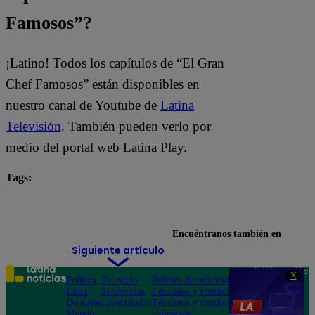
Famosos”?
¡Latino! Todos los capítulos de “El Gran
Chef Famosos” están disponibles en
nuestro canal de Youtube de
Latina
Televisión
. También pueden verlo por
medio del portal web Latina Play.
Tags:
destacada minuto
El Gran Chef Famosos
Encuéntranos también en
Siguiente artículo
Teléfono: 219
X
Política
Te ayudo
Política de privacidad
1000
Lima
Tendencias
Términos y condiciones
Av. San
Deportes
Espectáculos
Términos y condiciones
Felipe 968
Mundo
aplicación