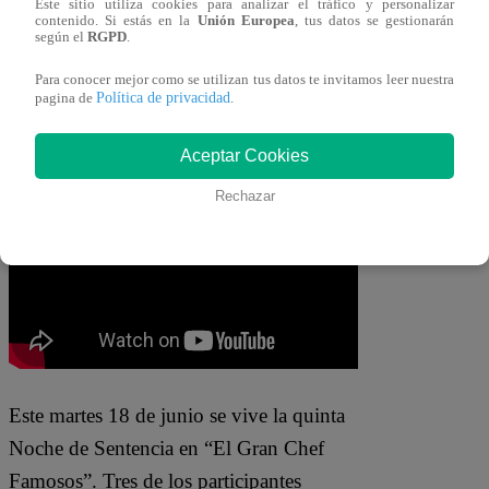
conocida, Brenda aseguró no saber ni un
Este sitio utiliza cookies para analizar el tráfico y personalizar
contenido. Si estás en la
Unión Europea
, tus datos se gestionarán
solo refrán, lo que dejó muy sorprendido
según el
RGPD
.
al conductor, quien no dudó en dejarle un
Para conocer mejor como se utilizan tus datos te invitamos leer nuestra
Política de privacidad
divertido reto.”Para mañana si vienes
pagina de
.
aquí a la Noche de Eliminación tienes
Aceptar Cookies
que traerme un refrán”, manifestó.
Rechazar
Este martes 18 de junio se vive la quinta
Noche de Sentencia en “El Gran Chef
Famosos”. Tres de los participantes