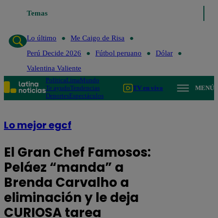
Temas
Lo último
Me Caigo de Risa
Perú Decide 2026
Fútbol pe
Lo último
Me Caigo de Risa
Perú Decide 2026
Fútbol peruano
Dólar
Valentina Valiente
Política
Lima
Mundo
Te ayudo
Tendencias
TV en vivo
MENÚ
Deportes
Espectáculos
Lo mejor egcf
El Gran Chef Famosos:
Peláez “manda” a
Brenda Carvalho a
eliminación y le deja
CURIOSA tarea