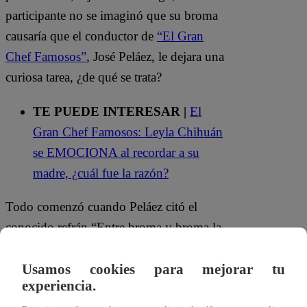
participante no se imaginó que su broma
causaría que el conductor de
“El Gran
Chef Famosos”
, José Peláez, le dejara una
curiosa tarea, ¿de qué se trata?
TE PUEDE INTERESAR |
El
Gran Chef Famosos: Leyla Chihuán
se EMOCIONA al recordar a su
madre, ¿cuál fue la razón?
Todo comenzó cuando Peláez citó el
conocido refrán “Entre broma y broma la
verdad se asoma”, luego de escuchar a
Brenda decir que Jose ganó el reto por
Usamos cookies para mejorar tu
experiencia.
‘coimear’. Aunque la frase es muy