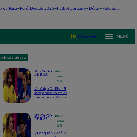
 de Risa
Perú Decide 2026
Fútbol peruano
Dólar
Valentina Valiente
TV en vivo
MENÚ
 vistos ahora
ME CAIGO
06 de
DE RISA
agosto
2026
Me Caigo De Risa: El
inesperado chiste de
tres actos de Manuel
Gold que hizo
explotar a todo el set
ME CAIGO
06 de
DE RISA
agosto
2026
"¿Por qué a Yiddá le