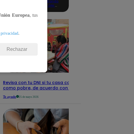
consultando
con tu DNI:
aquí los
detalles
Unión Europea
, tus
.
 privacidad
Rechazar
Revisa con tu DNI si tu casa califica
como pobre, de acuerdo con el Sisfoh
Te ayudo
25 de mayo 2026