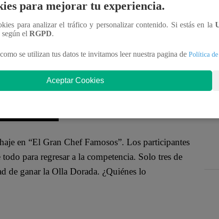
untos la frase “todos tenemos las mismas
ies para mejorar tu experiencia.
atan Rojas saltaron en medio de la cocina y luego
ookies para analizar el tráfico y personalizar contenido. Si estás en la
r a la competencia.
n según el
RGPD
.
como se utilizan tus datos te invitamos leer nuestra pagina de
Política de
Aceptar Cookies
chaje en “El Gran Chef Famosos”. Los participantes
e todo para regresar a la competencia
. Solo tres de
ad de ganar la Olla Dorada
. ¿Quiénes
lo