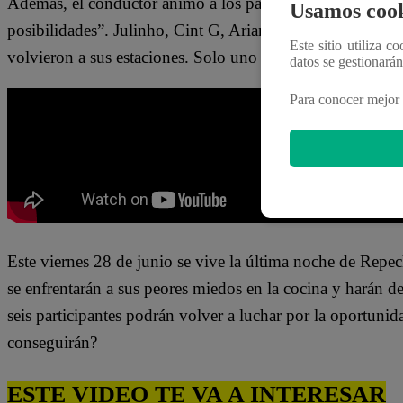
Además, el conductor animó a los participantes a gritar j
Usamos cook
posibilidades”. Julinho, Cint G, Arianna Fernández y Jon
Este sitio utiliza c
volvieron a sus estaciones. Solo uno de ellos podrá volve
datos se gestionará
Para conocer mejor 
Este viernes 28 de junio
se vive la última noche de Repe
se enfrenta
rá
n a sus peores miedos
en la cocina y harán d
seis participantes
pod
rán
volver
a luchar por la oportunid
conseguirán
?
ESTE VIDEO TE VA A INTERESAR