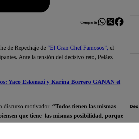
Compartir
oche de Repechaje de
“El Gran Chef Famosos”,
el
pantes. Ante la tensión del decisivo reto, Peláez
os: Yaco Eskenazi y Karina Borrero GANAN el
un discurso motivador.
“Todos tienen las mismas
Des
 piensen que tiene las mismas posibilidad, porque