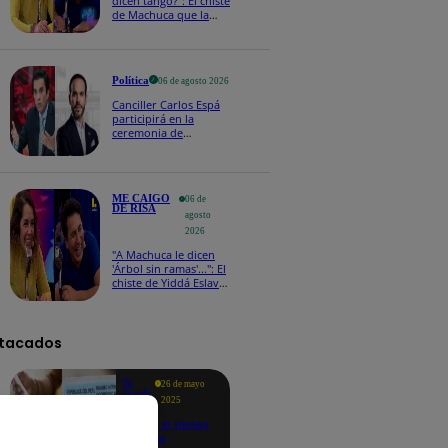
dicen tango?": El chiste
de Machuca que la
hizo reaccionar así en
Me caigo de risa
Política
06 de agosto 2026
Canciller Carlos Espá
participirá en la
ceremonia de
posesión presidencial
de Abelardo de la
Espriella en Colombia
ME CAIGO
06 de
DE RISA
agosto
2026
"A Machuca le dicen
'Árbol sin ramas'...": El
chiste de Yiddá Eslava
que hizo explotar de
risa a todos
tacados
Te
26 de mayo
ayudo
2025
Revisa si tienes
deudas