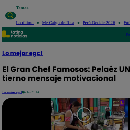
Temas
Lo último
Me Caigo de Risa
Perú Decid
Lo último
Me Caigo de Risa
Perú Decide 2026
Fút
Po
Lo mejor egcf
El Gran Chef Famosos: Pelaéz UN
tierno mensaje motivacional
Lo mejor egcf
a las 21:14