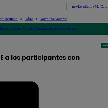
e 2026
Fútbol peruano
Dólar
Valentina Valiente
Lo último
Me Caigo
bol peruano
Dólar
Valentina Valiente
lítica
Lima
Mundo
Te ayudo
Tendencias
Deportes
Espectáculos
Más
E a los participantes con