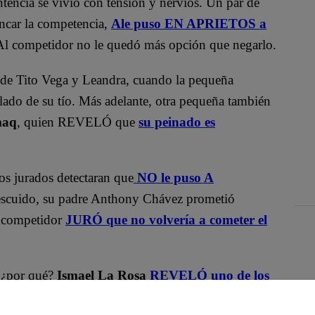
ntencia se vivió con tensión y nervios. Un par de
ancar la competencia,
Ale puso EN APRIETOS a
s. Al competidor no le quedó más opción que negarlo.
 de Tito Vega y Leandra, cuando la pequeña
lado de su tío. Más adelante, otra pequeña también
maq
, quien REVELÓ que
su peinado es
os jurados detectaran que
NO le puso A
descuido, su padre Anthony Chávez prometió
El competidor
JURÓ que no volvería a cometer el
, ¿por qué?
Ismael La Rosa
REVELÓ uno de los
onoció
. Este hombre enamorado también se dio