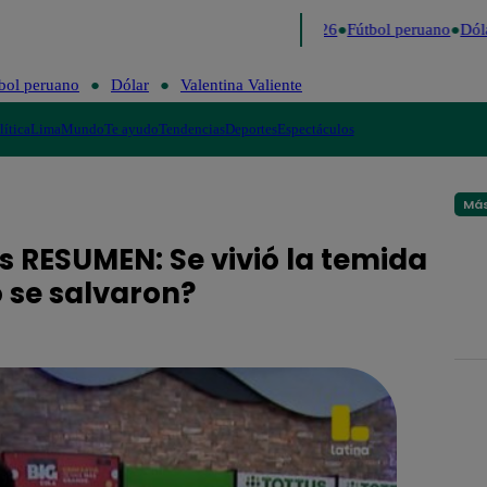
Lo último
Me Caigo de Risa
Perú Decide 2026
Fútbol peruano
Dólar
bol peruano
Dólar
Valentina Valiente
lítica
Lima
Mundo
Te ayudo
Tendencias
Deportes
Espectáculos
Más
s RESUMEN: Se vivió la temida
 se salvaron?