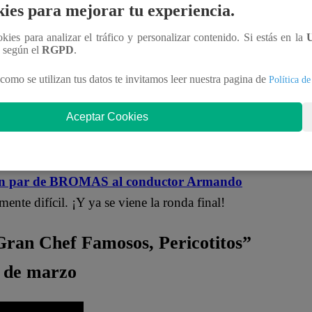
 favorito.
ies para mejorar tu experiencia.
ookies para analizar el tráfico y personalizar contenido. Si estás en la
n según el
RGPD
.
como se utilizan tus datos te invitamos leer nuestra pagina de
Política de
Aceptar Cookies
los
SENTENCIADOS y SALVADOS
de la noche.
un par de BROMAS al conductor Armando
ente difícil. ¡Y ya se viene la ronda final!
Gran Chef Famosos, Pericotitos”
4 de marzo