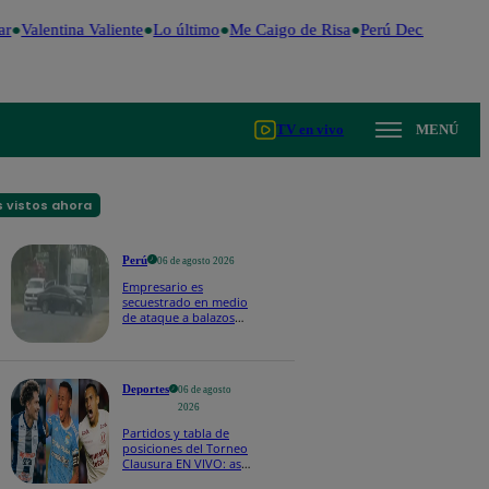
Valentina Valiente
Lo último
Me Caigo de Risa
Perú Decide 2026
F
TV en vivo
MENÚ
 vistos ahora
Perú
06 de agosto 2026
Empresario es
secuestrado en medio
de ataque a balazos
en Piura | VIDEO
Deportes
06 de agosto
2026
Partidos y tabla de
posiciones del Torneo
Clausura EN VIVO: así
van los equipos en la