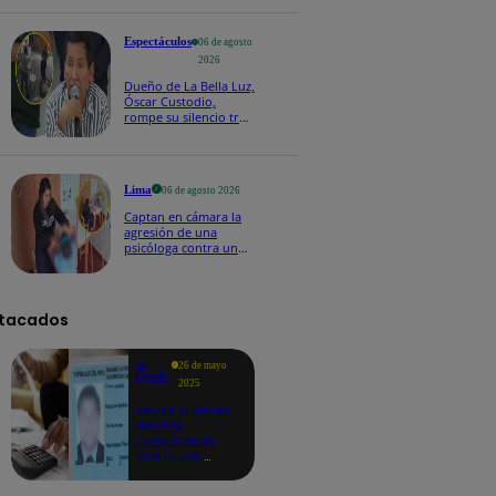
fecha 4
Espectáculos
06 de agosto
2026
Dueño de La Bella Luz,
Óscar Custodio,
rompe su silencio tras
denuncia de acoso de
Naldy Saldaña
Lima
06 de agosto 2026
Captan en cámara la
agresión de una
psicóloga contra un
niño con autismo:
madre denuncia
maltratos contínuos
tacados
Te
26 de mayo
ayudo
2025
Revisa si tienes
deudas
consultando
con tu DNI:
aquí los
detalles