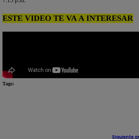
7:15 p.m.
ESTE VIDEO TE VA A INTERESAR
Tags:
El Gran Chef
El Gran Chef Famosos
El Gran C
El Gran Chef Famosos EN VIVO
El Gran Chef Famos
El gran chef famosos pericotitos
El Gran Chef Famoso
El Gran Chef Pericotitos
El Gran Chef React
Siguiente a