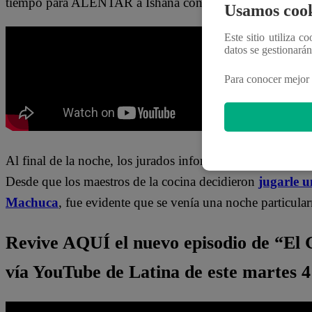
tiempo para ALENTAR a Ishana con su cantante de k-pop
Usamos cook
Este sitio utiliza c
datos se gestionará
Para conocer mejor 
Al final de la noche, los jurados informaron quiénes son 
Desde que los maestros de la cocina decidieron
jugarle 
Machuca
, fue evidente que se venía una noche particularm
Revive AQUÍ el nuevo episodio de “El 
vía YouTube de Latina de este martes 