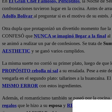
En
El Gran Chef Famosos,
Pericotitos
, la Noche de Se
confrontaciones tuvieron lugar en la cocina. Antes de arr
Adolfo Bolívar
al preguntar si es el motivo de su estré
Otra dupla que protagonizó un divertido momento fue la
CONFESÓ que
NUNCA se imaginó llegar a la final
al 
se animó a realizar un par de confesiones. Se trata de
Su
AESTHETIC
y se ganó varios cumplidos.
La misma suerte no corrió su primer plato, luego de que l
PROPÓSITO cebolla ni sal
a su ensalada. Pese a este 
vengarla en el segundo plato: tallarines a la huancaína. 
MISMO ERROR
con estos ingredientes.
Además, el romanticismo también se paseó por la cocina
regalos
que le hizo a su
esposa
y
RECORDÓ cómo la c