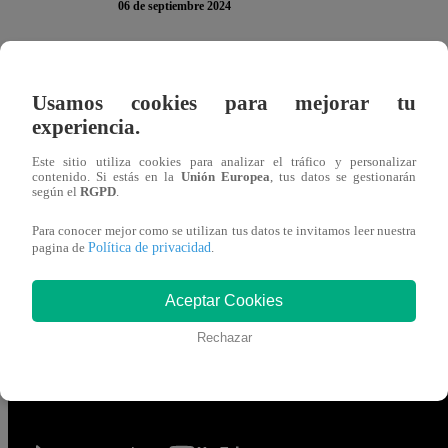
06 de septiembre 2024
Phillip Chu Joy estuvo a punto de crear caos en la cocina
Usamos cookies para mejorar tu
El alumno, aparentemente, olvidó apagar una de las hornil
experiencia.
más y empiece a expandirse el humo por todo el set de tel
Este sitio utiliza cookies para analizar el tráfico y personalizar
contenido. Si estás en la
Unión Europea
, tus datos se gestionarán
“Ese humo que sale de la estación de Phillip Chu Joy 
según el
RGPD
.
está quemando
”, agregó el jurado Javier Masías.
Para conocer mejor como se utilizan tus datos te invitamos leer nuestra
Política de privacidad
pagina de
.
Para evitar cualquier accidente, Peláez le pidió al partici
hornillas.
Aceptar Cookies
Rechazar