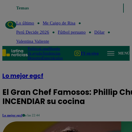
Temas
Lo último
Me Caigo de Risa
Perú Deci
Lo último
Me Caigo de Risa
Perú Decide 2026
Fútbol peruano
Dólar
Valentina Valiente
Política
Lima
Mundo
Te ayudo
Tendencias
TV en vivo
MENÚ
Deportes
Espectáculos
Lo mejor egcf
El Gran Chef Famosos: Phillip Ch
INCENDIAR su cocina
Lo mejor egcf
a las 22:44