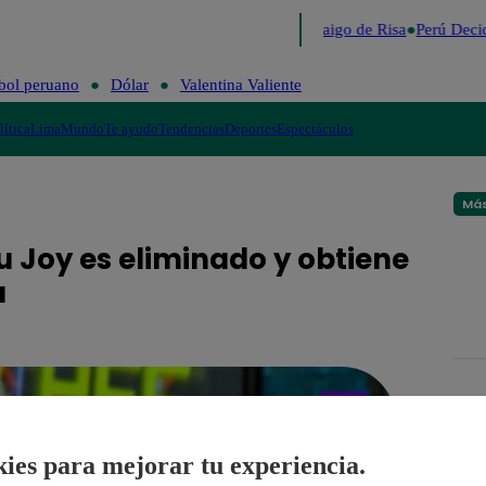
Lo último
Me Caigo de Risa
Perú Decid
bol peruano
Dólar
Valentina Valiente
lítica
Lima
Mundo
Te ayudo
Tendencias
Deportes
Espectáculos
Más
u Joy es eliminado y obtiene
a
ies para mejorar tu experiencia.