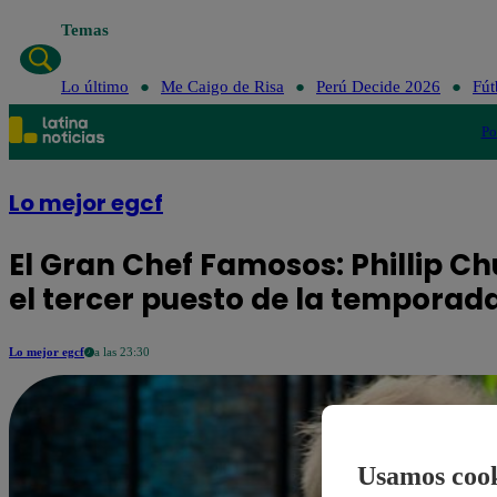
Temas
Lo último
Me Caigo de Risa
Perú Decide 2026
Fút
Po
Lo mejor egcf
El Gran Chef Famosos: Phillip Ch
el tercer puesto de la temporad
Lo mejor egcf
a las 23:30
Usamos cook