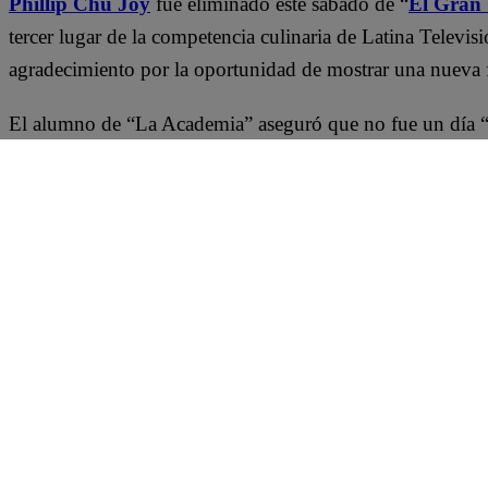
Phillip Chu Joy
fue eliminado este sábado de “
El Gran
tercer lugar de la competencia culinaria de Latina Televis
agradecimiento por la oportunidad de mostrar una nueva fa
El alumno de “La Academia” aseguró que no fue un día “t
ha confirmado que tiene buena sazón. “
Mi tristeza no s
razones para estar alegre de estas experiencias
”, asegur
Asimismo, confirmó que cocinar en “El Gran Chef Famos
descifrar los videojuegos que ha jugado a lo largo de los 
tantas noches. Un honor en muchos aspectos y siempre 