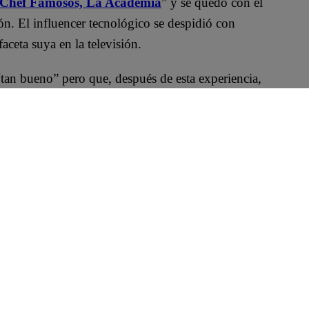
 Chef Famosos, La Academia
” y se quedó con el
ión. El influencer tecnológico se despidió con
ceta suya en la televisión.
an bueno” pero que, después de esta experiencia,
e compara con la inmensa alegría. Hay demasiadas
ó.
os” ha sido un verdadero reto, mucho más que
años. “
Ha sido un honor estar en sus pantallas
estaré agradecido. Con ese mismo cariño recuerdo