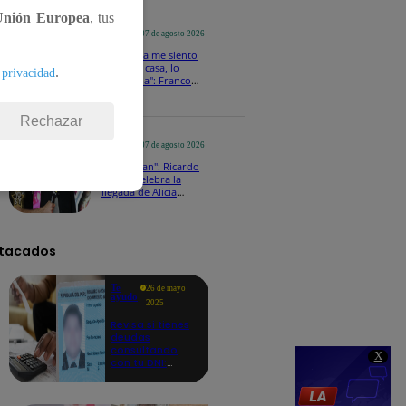
a los viernes
Unión Europea
, tus
Yo Soy
07 de agosto 2026
"En Latina me siento
como en casa, lo
.
 privacidad
extrañaba": Franco
Cabrera emocionado
por estreno de Yo Soy
2026
Rechazar
Yo Soy
07 de agosto 2026
"Soy su fan": Ricardo
Morán celebra la
llegada de Alicia
Mercado a Yo Soy
2026
tacados
Te
26 de mayo
ayudo
2025
Revisa si tienes
deudas
consultando
X
con tu DNI:
aquí los
detalles