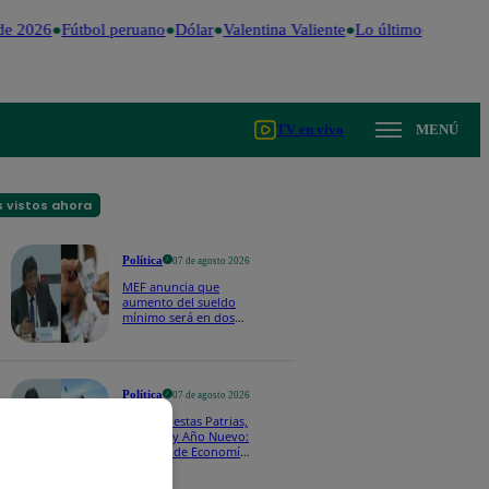
e 2026
Fútbol peruano
Dólar
Valentina Valiente
Lo último
Me Caigo
TV en vivo
MENÚ
 vistos ahora
Política
07 de agosto 2026
MEF anuncia que
aumento del sueldo
mínimo será en dos
etapas: "El primero,
posiblemente, de S/
100 y el otro de S/ 70"
Política
07 de agosto 2026
Menos Fiestas Patrias,
Navidad y Año Nuevo:
ministro de Economía
anuncia que se
moverán los feriados