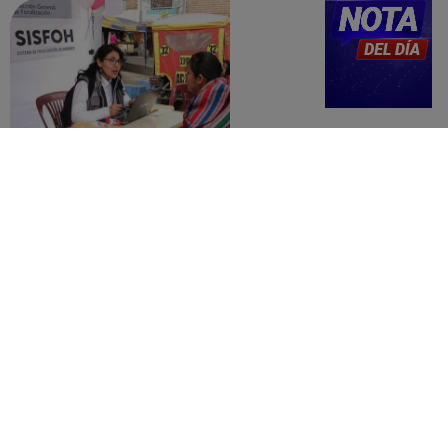
Revisa con tu DNI si tu casa califica
como pobre, de acuerdo con el Sisfoh
Te ayudo
25 de mayo 2026