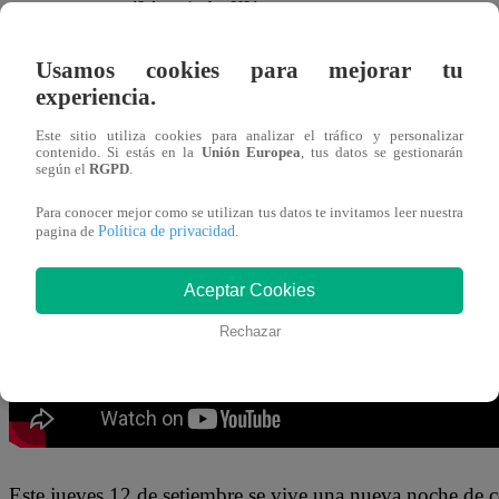
12 de septiembre 2024
Usamos cookies para mejorar tu
José Peláez confesó el secreto mayor guardado de Philli
experiencia.
casa? Que cuando quieres pasar desapercibido te quitas 
Este sitio utiliza cookies para analizar el tráfico y personalizar
presentador.
contenido. Si estás en la
Unión Europea
, tus datos se gestionarán
según el
RGPD
.
“¿Podríamos hacer eso?”,
fue el pedido que le hizo José
Para conocer mejor como se utilizan tus datos te invitamos leer nuestra
Política de privacidad
pagina de
.
nadie en el set lo reconoció.
“¿Alguien vio a Phillip? ¿
Aceptar Cookies
Rechazar
Este jueves 12 de setiembre se vive una nueva noche de