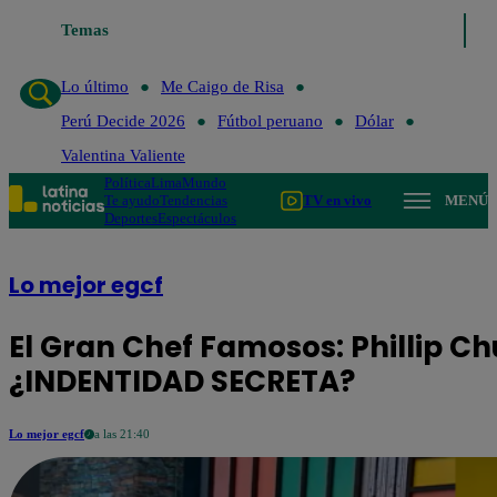
Lo último
Temas
Me Caigo de Risa
Perú Decide 2026
Fútbol peruano
Lo último
Me Caigo de Risa
Perú Decide 2026
Fútbol peruano
Dólar
Valentina Valiente
Política
Lima
Mundo
Te ayudo
Tendencias
TV en vivo
MENÚ
Deportes
Espectáculos
Lo mejor egcf
El Gran Chef Famosos: Phillip C
¿INDENTIDAD SECRETA?
Lo mejor egcf
a las 21:40