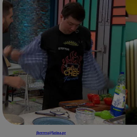
jherrera@latina.pe