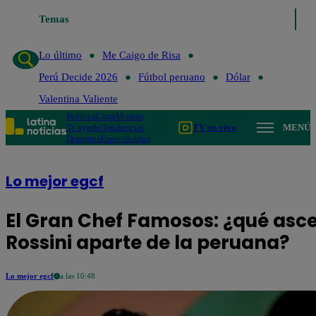
Temas
Lo último
Me Caigo de Risa
Perú
Lo último
Me Caigo de Risa
Perú Decide 2026
Fútbol peruano
Dólar
Valentina Valiente
Política
Lima
Mundo
Te ayudo
Tendencias
TV en vivo
MENÚ
Deportes
Espectáculos
Lo mejor egcf
El Gran Chef Famosos: ¿qué asc
Rossini aparte de la peruana?
Lo mejor egcf
a las 10:48