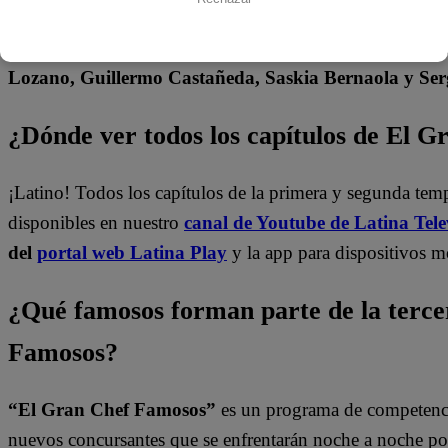
durante la emisión del programa y el último corte comerc
estos son los participantes que hasta el momento particip
Lozano, Guillermo Castañeda, Saskia Bernaola y Serg
¿Dónde ver todos los capítulos de El 
¡Latino! Todos los capítulos de la primera y segunda te
disponibles en nuestro
canal de Youtube de Latina Tele
del
portal web Latina Play
y la app para dispositivos m
¿Qué famosos forman parte de la terc
Famosos?
“El Gran Chef Famosos”
es un programa de competencia
nuevos concursantes que se enfrentarán noche a noche por l