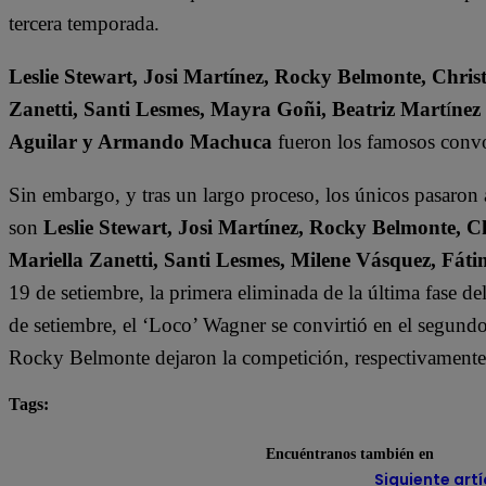
tercera temporada.
Leslie Stewart, Josi Martínez, Rocky Belmonte, Christ
Zanetti, Santi Lesmes, Mayra Goñi, Beatriz Mart
í
nez
Aguilar y Armando Machuca
fueron los famosos convo
Sin embargo, y tras un largo proceso, los únicos pasaron
son
Leslie Stewart, Josi Martínez, Rocky Belmonte, Ch
Mariella Zanetti, Santi Lesmes, Milene Vásquez, F
19 de setiembre, la primera eliminada de la última fase d
de setiembre, el ‘Loco’ Wagner se convirtió en el segundo 
Rocky Belmonte dejaron la competición, respectivamente
Tags:
destacada minuto
El Gran Chef Famosos
Renato
Encuéntranos también en
Siguiente artí