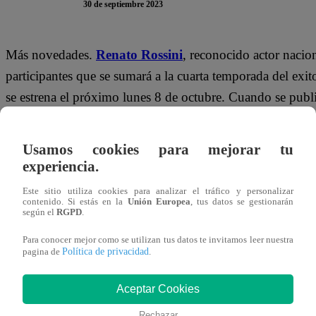
30 de septiembre 2023
Más novedades.
Renato Rossini
, reconocido actor naci
participantes que se sumará a la cuarta temporada del ex
se estrena el próximo lunes 8 de octubre. Cuando se publi
estarán en la nueva entrega, muchos fans reconocieron la
en demostrar sus reacciones; sin embargo, hay detalles qu
Usamos cookies para mejorar tu
experiencia.
Oriundo de
Lima
, Renato
Aldo Rossini Valenzuela
nac
Este sitio utiliza cookies para analizar el tráfico y personalizar
italiana
. Actualmente, el nuevo participante de
El Gran C
contenido. Si estás en la
Unión Europea
, tus datos se gestionarán
según el
RGPD
.
en innumerables producciones audiovisuales. Gracias a su
donde hizo su vida, sin embargo, ha vuelto en varias oca
Para conocer mejor como se utilizan tus datos te invitamos leer nuestra
Política de privacidad
pagina de
.
https://twitter.com/GranChefFamosos/status/1706
Aceptar Cookies
Cabe destacar que la cuarta temporada de
El Gran Chef
Rechazar