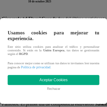
10 de octubre 2023
Giancarlo ‘el Flaco’ Granda
fue del último participante
participar en
El Gran Chef Famosos
. El reconocido comen
Usamos cookies para mejorar tu
octubre en la segunda gala de la temporada.
experiencia.
Él junto a
Ximena Hoyos, Renato Rossini padre e hijo,
Este sitio utiliza cookies para analizar el tráfico y personalizar
contenido. Si estás en la
Unión Europea
, tus datos se gestionarán
demostrar de sus mejores dotes culinarias para impresiona
según el
RGPD
.
Bocchio y Javier Masías. Ellos serán el segundo grupo en 
Para conocer mejor como se utilizan tus datos te invitamos leer nuestra
Política de privacidad
pagina de
.
En ese sentido, se debe mencionar que
Giancarlo ‘el Fl
ende, tiene 35 años de edad. A ‘El Flaco Granda’ lo puedes
Aceptar Cookies
temporada del exitoso programa de cocina.
Rechazar
Recordemos que esta es la segunda gala de competencia 
Famosos. El primer día de competencia estuvieron
Saskia