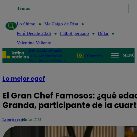
Temas
Lo último
Me Caigo de
Lo último
Me Caigo de Risa
Perú Decide 2026
Fútbol peruano
Dólar
Valentina Valiente
Política
Lima
Mundo
Te ayudo
Tendencias
TV en vivo
MENÚ
Deportes
Espectáculos
Lo mejor egcf
El Gran Chef Famosos: ¿qué edad
Granda, participante de la cua
Lo mejor egcf
a las 17:32