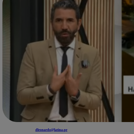
dleonardo@latina.pe