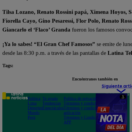
Tilsa Lozano, Renato Rossini papá, Ximena Hoyos, Se
Fiorella Cayo, Gino Pesaressi, Flor Polo, Renato Ross
Giancarlo el ‘Flaco’ Granda
fueron los famosos convoc
¡Ya lo sabes! “El Gran Chef Famosos”
se emite de lun
desde las 8:30 p.m. a través de las pantallas de
Latina Tel
Tags:
destacada minuto
El Gran Chef Famosos
Encuéntranos también en
Siguiente artí
Teléfono: 219
X
Política
Te ayudo
Política de privacidad
1000
Lima
Tendencias
Términos y condiciones
Av. San
Deportes
Espectáculos
Términos y condiciones
Felipe 968
Mundo
aplicación
Jesús María
Perú
Términos y Condiciones
APP