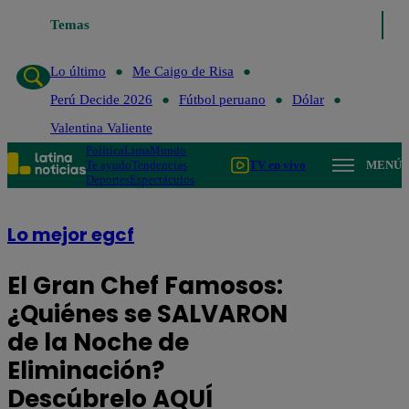
Temas
Lo último
Me Caigo de Risa
Perú Decide 2026
Lo último
Me Caigo de Risa
Perú Decide 2026
Fútbol peruano
Dólar
Valentina Valiente
Política
Lima
Mundo
Te ayudo
Tendencias
TV en vivo
MENÚ
Deportes
Espectáculos
Lo mejor egcf
El Gran Chef Famosos:
¿Quiénes se SALVARON
de la Noche de
Eliminación?
Descúbrelo AQUÍ