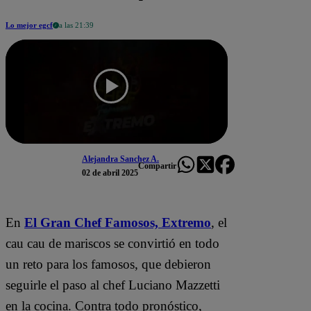
Lo mejor egcf
a las 21:39
Alejandra Sanchez A.
Compartir
02 de abril 2025
En
El Gran Chef Famosos,
Extremo
, el
cau cau de mariscos se convirtió en todo
un reto para los famosos, que debieron
seguirle el paso al chef Luciano Mazzetti
en la cocina. Contra todo pronóstico,