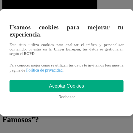
Usamos cookies para mejorar tu
experiencia.
Con una diferencia de solo 1 punto,
Este sitio utiliza cookies para analizar el tráfico y personalizar
contenido. Si estás en la
Unión Europea
, tus datos se gestionarán
Franco superó a Jano, que no ocultó su
según el
RGPD
.
tristeza al
abandonar la cocina
Para conocer mejor como se utilizan tus datos te invitamos leer nuestra
definitivamente y ocupar el título del
Política de privacidad
pagina de
.
quinto eliminado de la competencia.
Aceptar Cookies
¿Dónde ver todos los
Rechazar
capítulos de “El Gran Chef
Famosos”?