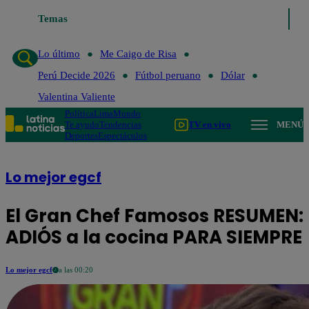
Temas
Lo último
Me Caigo de Risa
Perú 
Lo último
Me Caigo de Risa
Perú Decide 2026
Fútbol peruano
Dólar
Valentina Valiente
Política
Lima
Mundo
Te ayudo
Tendencias
TV en vivo
MENÚ
Deportes
Espectáculos
Lo mejor egcf
El Gran Chef Famosos RESUMEN: E
ADIÓS a la cocina PARA SIEMPRE
Lo mejor egcf
a las 00:20