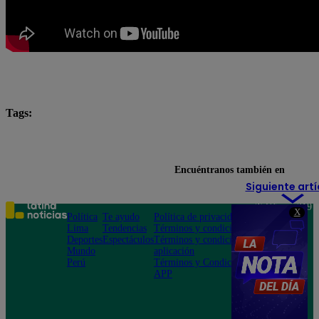
Tags:
chefcitos
El Gran Chef
El Gran Chef Famosos
El Gran Chef Famosos EN VIVO
El Gran Chef Famo
Encuéntranos también en
Siguiente artí
Teléfono: 219
X
Política
Te ayudo
Política de privacidad
1000
Lima
Tendencias
Términos y condiciones
Av. San
Deportes
Espectáculos
Términos y condiciones
Felipe 968
Mundo
aplicación
Jesús María
Perú
Términos y Condiciones
APP