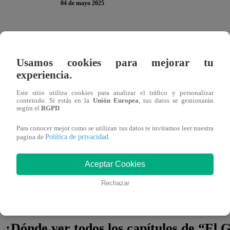
04 de mayo 2025
En
El Gran Chef Famosos,
Extremo
, la Noche de Eli
Garrido Lecca CONTRA Nelly Rossinelli
por haberse n
Usamos cookies para mejorar tu
apoderó de
Jano Baca al PERDER su RÉCORD de
experiencia.
esta vaina”, bromeó.
Este sitio utiliza cookies para analizar el tráfico y personalizar
contenido. Si estás en la
Unión Europea
, tus datos se gestionarán
según el
RGPD
.
Mientras tanto,
Tula Rodríguez CONFESÓ el GRAN
compañeros. “Amo la sinceridad de la sonrisa que tiene la 
Para conocer mejor como se utilizan tus datos te invitamos leer nuestra
Política de privacidad
pagina de
.
del Gringo,
amo que Mateo me diga mamá
, que Franc
Aceptar Cookies
Solo un plato después,
el Gringo Marcos FUE ELIM
agradecimiento de todos en la cocina. Se trata de una eli
Rechazar
y Javier Masías
, que no dudaron en hacerle saber al extr
¿Dónde ver todos los capítulos de “El