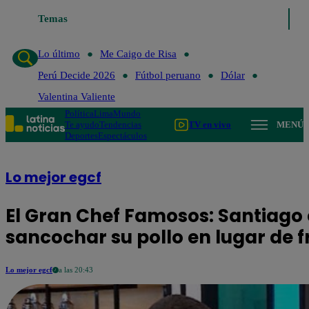
Temas
Lo último
Me Caig
Lo último
Me Caigo de Risa
Perú Decide 2026
Fútbol peruano
Dólar
Valentina Valiente
Política
Lima
Mundo
Te ayudo
Tendencias
TV en vivo
MENÚ
Deportes
Espectáculos
Lo mejor egcf
El Gran Chef Famosos: Santiago
sancochar su pollo en lugar de fr
Lo mejor egcf
a las 20:43