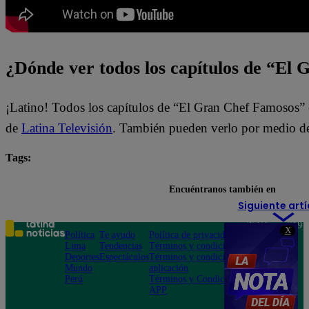
¿Dónde ver todos los capítulos de “El
¡Latino! Todos los capítulos de “El Gran Chef Famosos” 
de
Latina Televisión
. También pueden verlo por medio d
Tags:
El Gran Chef Famosos
Encuéntranos también en
Siguiente artí
Teléfono: 219
X
Política
Te ayudo
Política de privacidad
1000
Lima
Tendencias
Términos y condiciones
Av. San
Deportes
Espectáculos
Términos y condiciones
Felipe 968
Mundo
aplicación
Jesús María
Perú
Términos y Condiciones
APP