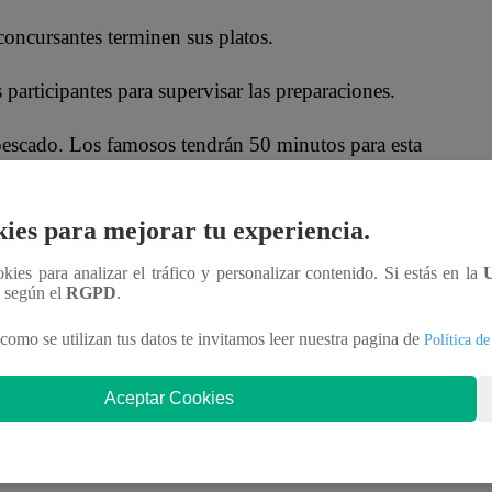
ncursantes terminen sus platos.
 participantes para supervisar las preparaciones.
pescado. Los famosos tendrán 50 minutos para esta
ies para mejorar tu experiencia.
lia Salas y Mónica Torres deberán dar lo mejor de
ookies para analizar el tráfico y personalizar contenido. Si estás en la
n según el
RGPD
.
como se utilizan tus datos te invitamos leer nuestra pagina de
Política de
 de la segunda temporada de
El Gran Chef
Aceptar Cookies
 dejar la competencia. Hoy, como corresponde, será
s que uno de ellos abandonará la competición.