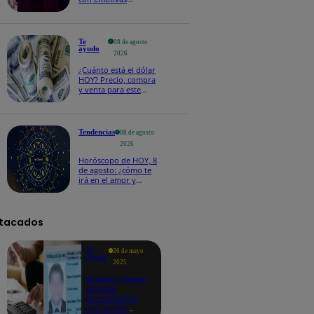
palabras: “Lo voy a
extrañar muchísimo”!
Te
08 de agosto
ayudo
2026
¿Cuánto está el dólar
HOY? Precio, compra
y venta para este
sábado 8 de agosto
Tendencias
08 de agosto
2026
Horóscopo de HOY, 8
de agosto: ¿cómo te
irá en el amor y
trabajo, según la IA?
tacados
Te
26 de mayo
ayudo
2025
Revisa si tienes
deudas
consultando
con tu DNI: