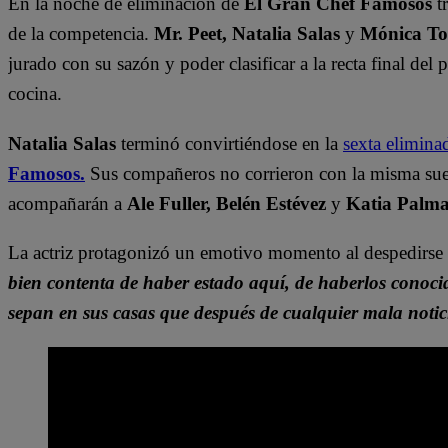
En la noche de eliminación de
El Gran Chef Famosos
tr
de la competencia.
Mr. Peet, Natalia Salas
y
Mónica To
jurado con su sazón y poder clasificar a la recta final del
cocina.
Natalia Salas
terminó convirtiéndose en la
sexta elimina
Famosos.
Sus compañeros no corrieron con la misma suert
acompañarán a
Ale Fuller, Belén Estévez
y
Katia Palm
La actriz protagonizó un emotivo momento al despedirse
bien contenta de haber estado aquí, de haberlos conoc
sepan en sus casas que después de cualquier mala notici