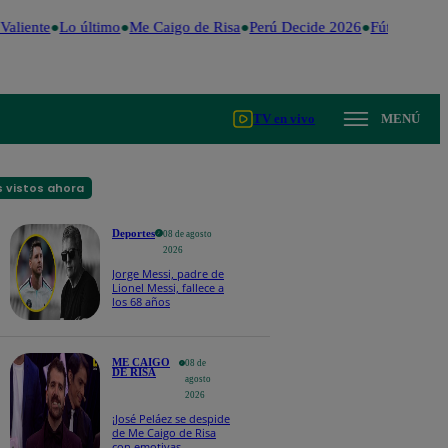
liente
Lo último
Me Caigo de Risa
Perú Decide 2026
Fútbol peruan
TV en vivo
MENÚ
 vistos ahora
Deportes
08 de agosto
2026
Jorge Messi, padre de
Lionel Messi, fallece a
los 68 años
ME CAIGO
08 de
DE RISA
agosto
2026
¡José Peláez se despide
de Me Caigo de Risa
con emotivas