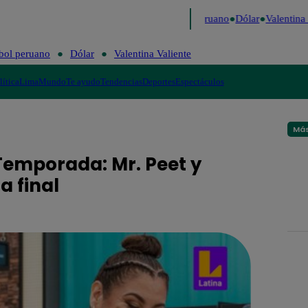
 Caigo de Risa
Perú Decide 2026
Fútbol peruano
Dólar
Valentina Va
bol peruano
Dólar
Valentina Valiente
lítica
Lima
Mundo
Te ayudo
Tendencias
Deportes
Espectáculos
Más
emporada: Mr. Peet y
a final