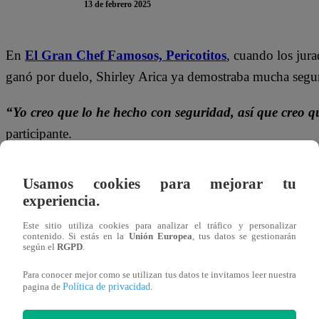
13 de febrero 2025
En
El Gran Chef Famosos,
Pericotitos
, cuando los jur
ganó por duelo, Shirley Arica ya demostraba mucha segu
“Yo creo que lo he hecho con seguridad, así que creo q
participante.
Solo pasaron unos segundos para que jurado la anuncie
Usamos cookies para mejorar tu
corroboró Armando Machuca.
experiencia.
Tras vencer a Eli, mamá de Brandon Stieber, fue aplaudid
Este sitio utiliza cookies para analizar el tráfico y personalizar
contenido. Si estás en la
Unión Europea
, tus datos se gestionarán
se acercó para abrazarla y dedicarle unas tiernas palabras.
“
según el
RGPD
.
una campeona, la quiero un montón”
, aplaudió la niña
Para conocer mejor como se utilizan tus datos te invitamos leer nuestra
Política de privacidad
pagina de
.