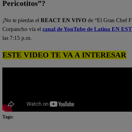
Pericotitos”?
¡No te pierdas el
REACT EN VIVO
de “El Gran Chef 
Corpancho vía el
canal de YouTube de Latina EN E
las 7:15 p.m.
ESTE VIDEO TE VA A INTERESAR
Tags:
El Gran Chef
El Gran Chef Famosos
El Gran C