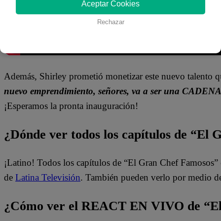
Aceptar Cookies
Rechazar
Además, Shirley prometió monetizar este nuevo talento q
nuevo emprendimiento, señores, va a ser una CADE
¡Esperamos la pronta inauguración!
¿Dónde ver todos los capítulos de “El
¡Latino! Todos los capítulos de “El Gran Chef Famosos” 
de
Latina Televisión
. También pueden verlo por medio d
¿Cómo ver el REACT EN VIVO de “El