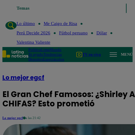
Temas
Lo último
Me Caigo de Risa
Perú Decide 20
Lo último
Me Caigo de Risa
Perú Decide 2026
Fútbol peruano
Dólar
Valentina Valiente
Política
Lima
Mundo
Te ayudo
Tendencias
TV en vivo
MENÚ
Deportes
Espectáculos
Lo mejor egcf
El Gran Chef Famosos: ¿Shirley 
CHIFAS? Esto prometió
Lo mejor egcf
a las 21:42