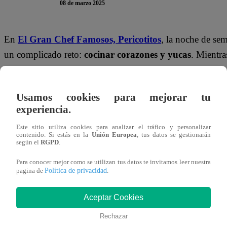
08 de marzo 2025
En
El Gran Chef Famosos,
Pericotitos
, la noche de sem
un complicado reto:
cocinar corazones y yucas
. Mientra
Steve Palao y su nieta Caetana lograron destacar con
parte del jurado.
Usamos cookies para mejorar tu
experiencia.
Tras una ardua preparación, llegó el momento del veredic
trabajo y comentó:
“Se percibe crocante y sabroso”
.
N
Este sitio utiliza cookies para analizar el tráfico y personalizar
contenido. Si estás en la
Unión Europea
, tus datos se gestionarán
dijo a Caetana:
“Muy buen sabor, muy rica la yuca”
según el
RGPD
.
nieta.
Para conocer mejor como se utilizan tus datos te invitamos leer nuestra
Política de privacidad
pagina de
.
Finalmente,
Luciano Mazzetti reafirmó la calidad del p
fritura también está bien”
, y agregó:
“Le atinaste al p
Aceptar Cookies
deliciosa”
.
Rechazar