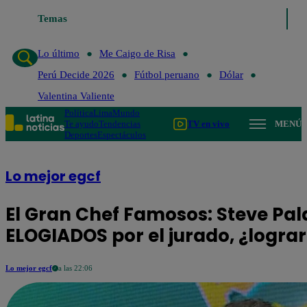
Lo último
Temas
Me Caigo de Risa
Perú Decide 2026
Fútbol peruano
Dó
Lo último
Me Caigo de Risa
Perú Decide 2026
Fútbol peruano
Dólar
Valentina Valiente
Política
Lima
Mundo
Te ayudo
Tendencias
TV en vivo
MENÚ
Deportes
Espectáculos
Lo mejor egcf
El Gran Chef Famosos: Steve Pa
ELOGIADOS por el jurado, ¿logra
Lo mejor egcf
a las 22:06