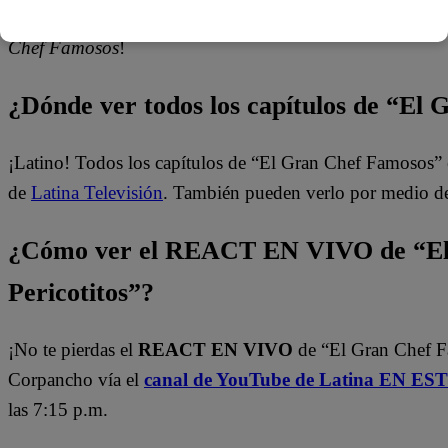
¿Será suficiente para que Steve y Caetana lleguen a la gra
Chef Famosos
!
¿Dónde ver todos los capítulos de “El
¡Latino! Todos los capítulos de “El Gran Chef Famosos” 
de
Latina Televisión
. También pueden verlo por medio d
¿Cómo ver el REACT EN VIVO de “El
Pericotitos”?
¡No te pierdas el
REACT EN VIVO
de “El Gran Chef 
Corpancho vía el
canal de YouTube de Latina EN E
las 7:15 p.m.