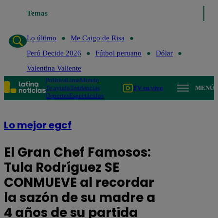
Temas
Lo último
Me Cai
Lo último
Me Caigo de Risa
Perú Decide 2026
Fútbol peruano
Dólar
Valentina Valiente
Política
Lima
Mundo
Te ayudo
Tendencias
TV en vivo
MENÚ
Deportes
Espectáculos
Lo mejor egcf
El Gran Chef Famosos:
Tula Rodríguez SE
CONMUEVE al recordar
la sazón de su madre a
4 años de su partida