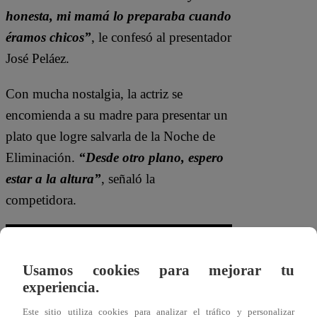
honesta, mi mamá lo preparaba cuando
éramos chicos”
, le confesó al presentador
José Peláez.
Con mucha nostalgia, la actriz se
encomienda a su madre para presentar un
plato que logre salvarla de la Noche de
Eliminación.
“Desde otro plano, espero
estar a la altura”
, señaló la
competidora.
Usamos cookies para mejorar tu
experiencia.
Este sitio utiliza cookies para analizar el tráfico y personalizar