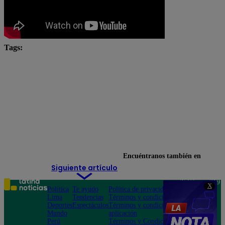
Tags:
chefcitos
El Gran Chef
El Gran Chef Famosos
El Gran Chef Famosos completo
El Gran Chef Famosos EN VIVO
El Gran Chef Famosos Extremo
El Gran Chef Famosos youtube
Encuéntranos también en
Siguiente artículo
Teléfono: 219
X
Política
Te ayudo
Política de privacidad
1000
Lima
Tendencias
Términos y condiciones
Av. San
Deportes
Espectáculos
Términos y condiciones
Felipe 968
Mundo
aplicación
Jesús María
Perú
Términos y Condiciones