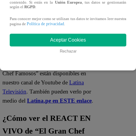
contenido. Si estás en la
Unión Europea
, tus datos se gestionarán
según el
RGPD
.
Para conocer mejor como se utilizan tus datos te invitamos leer nuestra
¿Dónde ver todos los
Política de privacidad
pagina de
.
capítulos de “El Gran Chef
Aceptar Cookies
Famosos”?
Rechazar
¡Latino! Todos los capítulos de “El Gran
Chef Famosos” están disponibles en
nuestro canal de Youtube de
Latina
Televisión
. También pueden verlo por
medio del
Latina.pe en ESTE enlace
.
¿Cómo ver el REACT EN
VIVO de “El Gran Chef