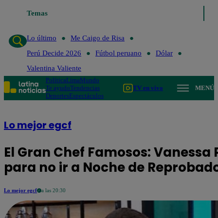
Temas
Lo último
Me Caigo de Risa
Perú Decide 202
Lo último
Me Caigo de Risa
Perú Decide 2026
Fútbol peruano
Dólar
Valentina Valiente
Política
Lima
Mundo
Te ayudo
Tendencias
TV en vivo
MENÚ
Deportes
Espectáculos
Lo mejor egcf
El Gran Chef Famosos: Vanessa
para no ir a Noche de Reprobad
Lo mejor egcf
a las 20:30