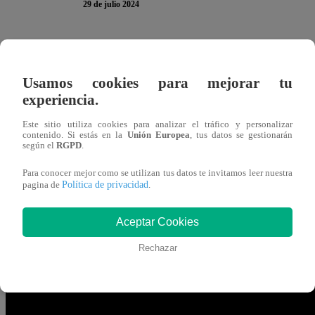
29 de julio 2024
Vanessa Terkes
presumió, ante sus compañeros y el jura
Academia
”, haber practicado duramente en mejorar su ju
Usamos cookies para mejorar tu
hecho distintos platos peruanos que le servirían para enfre
experiencia.
Patrias.
Este sitio utiliza cookies para analizar el tráfico y personalizar
contenido. Si estás en la
Unión Europea
, tus datos se gestionarán
según el
RGPD
.
“
He preparado ceviche, huancaína, ocopa, lomo saltado
cambien de opinión después porque yo haya preparado
Para conocer mejor como se utilizan tus datos te invitamos leer nuestra
Política de privacidad
pagina de
.
Incluso, el chef Giacomo Bocchio aseguró haber visto evid
Aceptar Cookies
en sus redes sociales haciendo ceviche”, aseguró el jura
Rechazar
con este tamaño chiquitito se las trae”, agregó Vanessa Te