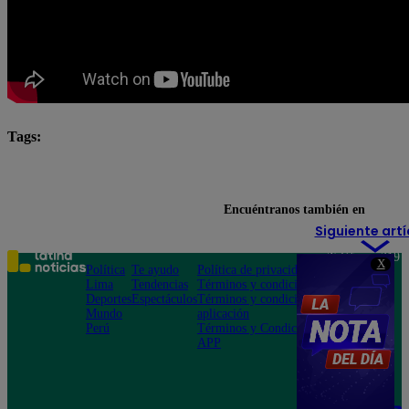
Tags:
El Gran Chef Famosos
El Gran Chef Famosos complet
El Gran Chef Famosos: La Academia
Encuéntranos también en
Siguiente artí
Teléfono: 219
X
Política
Te ayudo
Política de privacidad
1000
Lima
Tendencias
Términos y condiciones
Av. San
Deportes
Espectáculos
Términos y condiciones
Felipe 968
Mundo
aplicación
Jesús María
Perú
Términos y Condiciones
APP