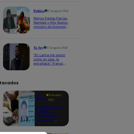
100 y el otro de S/ 70"
Política
07 de agosto 2026
Menos Fiestas Patrias,
Navidad y Año Nuevo:
ministro de Economía
anuncia que se
moverán los feriados
a los viernes
Yo Soy
07 de agosto 2026
"En Latina me siento
como en casa, lo
extrañaba": Franco
Cabrera emocionado
por estreno de Yo Soy
2026
tacados
Te
26 de mayo
ayudo
2025
Revisa si tienes
deudas
consultando
con tu DNI:
aquí los
detalles