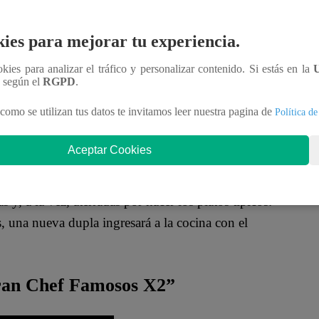
amarca
en la cocina de “
El Gran Chef Famosos
car platos típicos de esta región y deslumbrar a los
ies para mejorar tu experiencia.
ookies para analizar el tráfico y personalizar contenido. Si estás en la
n según el
RGPD
.
como se utilizan tus datos te invitamos leer nuestra pagina de
Política de
Aceptar Cookies
 y, a la vez, aterradas por hacer los platos típicos:
, una nueva dupla ingresará a la cocina con el
Gran Chef Famosos X2”