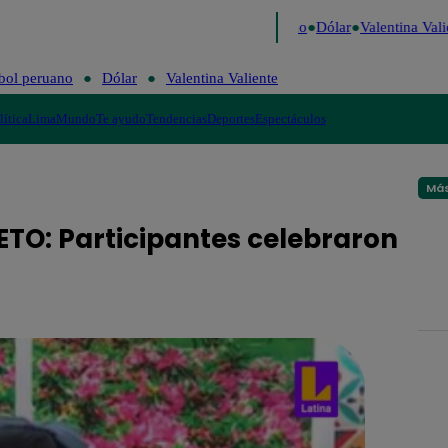
igo de Risa
Perú Decide 2026
Fútbol peruano
Dólar
Valentina Valie
bol peruano
Dólar
Valentina Valiente
lítica
Lima
Mundo
Te ayudo
Tendencias
Deportes
Espectáculos
Más
TO: Participantes celebraron