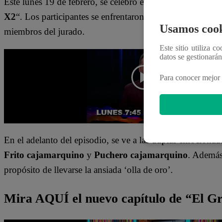
Este lunes 19 de febrero, se celebró el
Carnaval de Caj
X2
“. Los participantes se enfrentaron al gran reto de repli
Usamos cook
miembros del jurado.
Este sitio utiliza c
datos se gestionará
Para conocer mejor 
En el adelanto del episodio, se ve a las duplas emocionadas
Frito cajamarquino
y
Puchero cajamarquino
. Además
propósito de llevarse la ansiada ‘olla de oro’.
Mira AQUÍ el nuevo capítulo de “El 