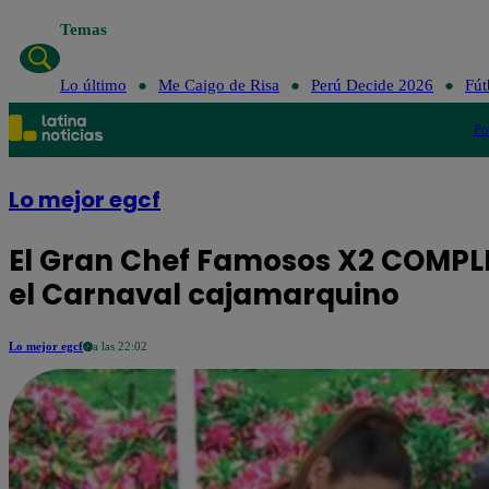
Temas
Lo último
Me Ca
Lo último
Me Caigo de Risa
Perú Decide 2026
Fút
Po
Lo mejor egcf
El Gran Chef Famosos X2 COMPLE
el Carnaval cajamarquino
Lo mejor egcf
a las 22:02