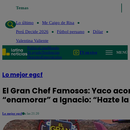
Temas
Lo último
Me Caigo de Risa
Perú Decide 20
Lo último
Me Caigo de Risa
Perú Decide 2026
Fútbol peruano
Dólar
Valentina Valiente
Política
Lima
Mundo
Te ayudo
Tendencias
TV en vivo
MENÚ
Deportes
Espectáculos
Lo mejor egcf
El Gran Chef Famosos: Yaco acon
“enamorar” a Ignacio: “Hazte la 
Lo mejor egcf
a las 21:20