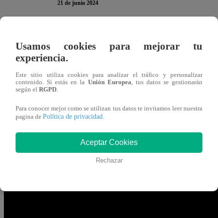
21 de junio 2024
¿HACE DE CUPIDO? Yaco Eskenazi notó que Leyla Chihuán
Usamos cookies para mejorar tu
Por eso, el participante de “
El Gran Chef Famosos
” le
experiencia.
TE PUEDE INTERESAR |El Gran Chef Famosos:
Este sitio utiliza cookies para analizar el tráfico y personalizar
contenido. Si estás en la
Unión Europea
, tus datos se gestionarán
a la Salsatón
según el
RGPD
.
Para conocer mejor como se utilizan tus datos te invitamos leer nuestra
El concursante aseguró que, más allá de demostrarle in
Política de privacidad
pagina de
.
hacerte la indiferente pues. Con la indiferencia es la va
Aceptar Cookies
Añadió:
“Leyla, la indiferencia hace que el hombre se
Rechazar
le estás dando cabida”.