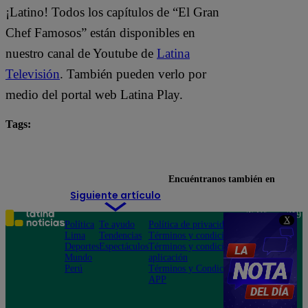
¡Latino! Todos los capítulos de “El Gran
Chef Famosos” están disponibles en
nuestro canal de Youtube de
Latina
Televisión
. También pueden verlo por
medio del portal web Latina Play.
Tags:
El Gran Chef Famosos
El Gran Chef Famosos EN VIVO
Encuéntranos también en
Siguiente artículo
Teléfono: 219
X
Política
Te ayudo
Política de privacidad
1000
Lima
Tendencias
Términos y condiciones
Av. San
Deportes
Espectáculos
Términos y condiciones
Felipe 968
Mundo
aplicación
Jesús María
Perú
Términos y Condiciones
APP