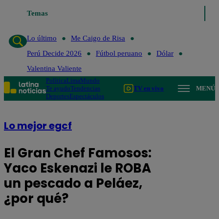
Temas
Lo último
Me Caigo de Risa
Perú Decide 2026
Fútbol 
Lo último
Me Caigo de Risa
Perú Decide 2026
Fútbol peruano
Dólar
Valentina Valiente
Política
Lima
Mundo
Te ayudo
Tendencias
TV en vivo
MENÚ
Deportes
Espectáculos
Lo mejor egcf
El Gran Chef Famosos:
Yaco Eskenazi le ROBA
un pescado a Peláez,
¿por qué?