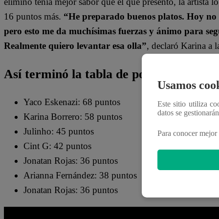
eliminó tenía mejor sabor que el que presentó, la artista 
16 puntos más.
“
He preparado buenos platos. Hoy no 
pero esto me da muchísimas fuerzas y ánimo para segu
Realment
e quiero levantar esa olla
”
, declaró Karina a 
Así terminó la tabla de posiciones del 
Usamos cook
Yaco Eskenazi: 68 puntos
Este sitio utiliza c
datos se gestionará
Karina Borrero: 58 puntos
Julinho: 45 puntos
Para conocer mejor 
Cint G: 42 puntos
Jonatan Rojas: 36 puntos
Arianna Fernández: 38 puntos
Jonatan Rojas: 36 puntos