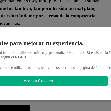
logró mantener su segundo puesto en la tabla al sumar
me fue tan bien, tampoco ha sido un mal plato,
ir esforzándome por el resto de la competencia.
las cámaras.
último día de Repechaje
ies para mejorar tu experiencia.
ookies para analizar el tráfico y personalizar contenido. Si estás en la
n según el
RGPD
.
como se utilizan tus datos te invitamos leer nuestra pagina de
Política de
Aceptar Cookies