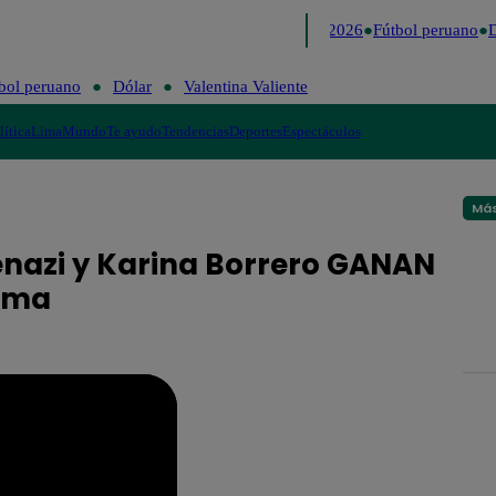
Lo último
Me Caigo de Risa
Perú Decide 2026
Fútbol peruano
D
bol peruano
Dólar
Valentina Valiente
lítica
Lima
Mundo
Te ayudo
Tendencias
Deportes
Espectáculos
Más
enazi y Karina Borrero GANAN
rama