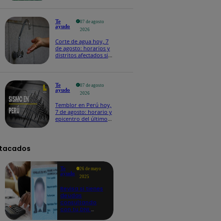
Te
07 de agosto
ayudo
2026
Corte de agua hoy, 7
de agosto: horarios y
distritos afectados sin
el servicio de Sedapal
Te
07 de agosto
ayudo
2026
Temblor en Perú hoy,
7 de agosto: horario y
epicentro del último
sismo, según IGP
tacados
Te
26 de mayo
ayudo
2025
Revisa si tienes
deudas
consultando
con tu DNI:
aquí los