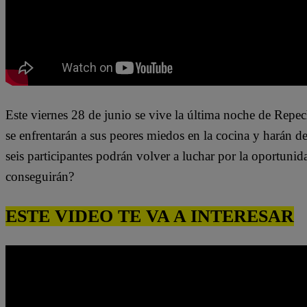
Este viernes 28 de junio
se vive la última noche de Repe
se enfrenta
rá
n a sus peores miedos
en la cocina y harán d
seis participantes
pod
rán
volver
a luchar por la oportunid
conseguirán
?
ESTE VIDEO TE VA A INTERESAR