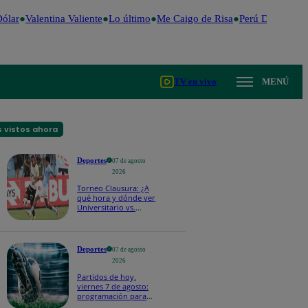
ólar
Valentina Valiente
Lo último
Me Caigo de Risa
Perú Decide 202
TV en vivo
MENÚ
 vistos ahora
Deportes
07 de agosto
2026
Torneo Clausura: ¿A
qué hora y dónde ver
Universitario vs.
Sporting Cristal por la
fecha 4?
Deportes
07 de agosto
2026
Partidos de hoy,
viernes 7 de agosto:
programación para
ver fútbol EN VIVO