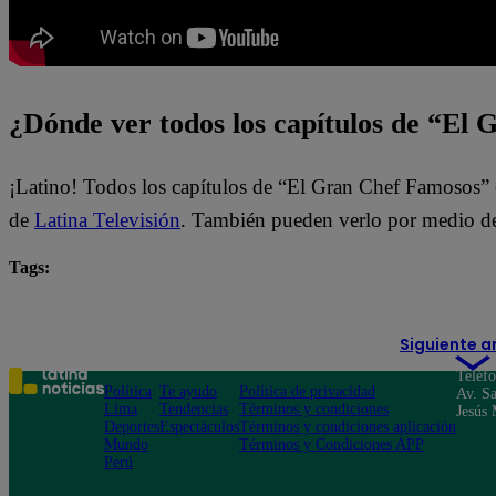
¿Dónde ver todos los capítulos de “El
¡Latino! Todos los capítulos de “El Gran Chef Famosos” 
de
Latina Televisión
. También pueden verlo por medio de
Tags:
destacada minuto
El Gran Chef Famosos
Siguiente a
Teléf
Política
Te ayudo
Política de privacidad
Av. Sa
Lima
Tendencias
Términos y condiciones
Jesús 
Deportes
Espectáculos
Términos y condiciones aplicación
Mundo
Términos y Condiciones APP
Perú