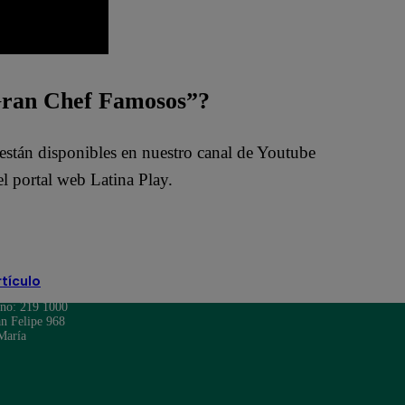
 Gran Chef Famosos”?
están disponibles en nuestro canal de Youtube
l portal web Latina Play.
rtículo
ono: 219 1000
n Felipe 968
María