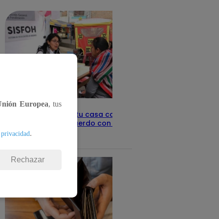
detalles
Unión Europea
, tus
Revisa con tu DNI si tu casa califica
como pobre, de acuerdo con el Sisfoh
.
 privacidad
Te ayudo
25 de mayo 2026
Rechazar