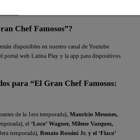
 Gran Chef Famosos”?
están disponibles en nuestro canal de Youtube
 portal web Latina Play y la app para dispositivos
ados para “El Gran Chef Famosos:
pantes de la 1era temporada),
Mauricio Mesones,
emporada), el
‘Loco’ Wagner, Milene Vazquez,
 3era temporada),
Renato Rossini Jr. y el ‘Flaco’