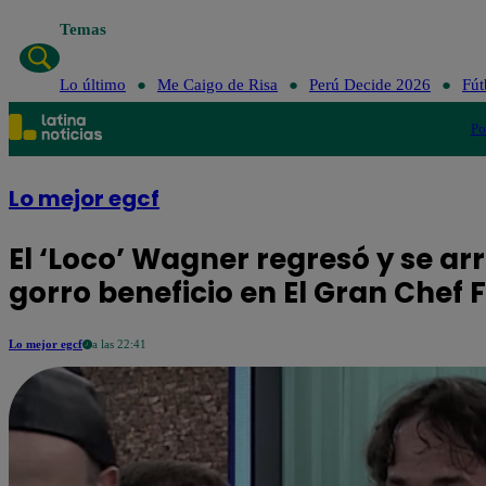
Temas
Lo último
Me Caigo de Risa
Perú Decide 2026
Fút
Po
Lo mejor egcf
El ‘Loco’ Wagner regresó y se ar
gorro beneficio en El Gran Chef
Lo mejor egcf
a las 22:41