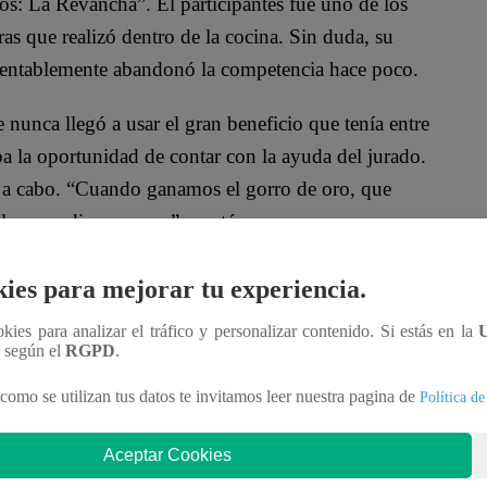
os: La Revancha”. El participantes fue uno de los
ras que realizó dentro de la cocina. Sin duda, su
mentablemente abandonó la competencia hace poco.
 nunca llegó a usar el gran beneficio que tenía entre
 la oportunidad de contar con la ayuda del jurado.
 a cabo. “Cuando ganamos el gorro de oro, que
bla y me dice cosas…”, contó.
Gran Chef Famosos: La Revancha”. Tilsa Lozano,
ies para mejorar tu experiencia.
 culinaria espectacular. Lo dejaron todo por
ookies para analizar el tráfico y personalizar contenido. Si estás en la
n según el
RGPD
.
como se utilizan tus datos te invitamos leer nuestra pagina de
Política de
Aceptar Cookies