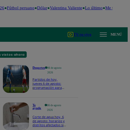
6
Fútbol peruano
Dólar
Valentina Valiente
Lo último
Me Caigo de R
TV en vivo
MENÚ
 vistos ahora
Deportes
06 de agosto
2026
Partidos de hoy,
jueves 6 de agosto:
programación para
ver fútbol EN VIVO
Te
06 de agosto
ayudo
2026
Corte de agua hoy, 6
de agosto: horarios y
distritos afectados sin
el servicio de Sedapal