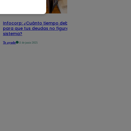
Infocorp: ¿Cuánto tiempo debe pasar
para que tus deudas no figuren en su
sistema?
Te ayudo
11 de junio 2025