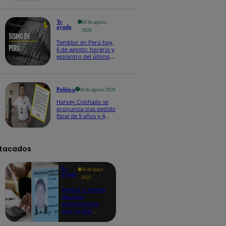
Te
06 de agosto
ayudo
2026
Temblor en Perú hoy,
6 de agosto: horario y
epicentro del último
sismo, según IGP
Política
06 de agosto 2026
Harvey Colchado se
pronuncia tras pedido
fiscal de 9 años y 4
meses de prisión en
su contra
tacados
Te
26 de mayo
ayudo
2025
Revisa si tienes
deudas
consultando
con tu DNI:
aquí los
detalles