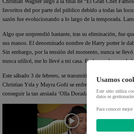
Christian Wagner llegó a la final de “El Gran Chef Famos
favoritos del por parte del público debido a todas las locu
sazón fue evolucionando a lo largo de la temporada. La
Algo que sorprendió bastante, tras su eliminación, fue que
sus manos. El denominado nombre de Harry potter le daba
Sin embargo, por la tensión del momento, nunca se llevó
nunca utilicé, me lo llevé a mi casa. En las noches me ha
Este sábado 3 de febrero, se transmitió la final de “El 
Usamos cook
Christian Ysla y Mayra Goñi se enfrentaron en una batalla
Este sitio utiliza c
conseguir la tan ansiada ‘Olla Dorada’.
datos se gestionará
Para conocer mejor 