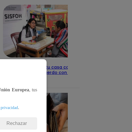
Revisa con tu DNI si tu casa califica
como pobre, de acuerdo con el Sisfoh
Te ayudo
25 de mayo 2026
Unión Europea
, tus
.
 privacidad
Rechazar