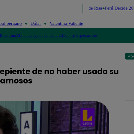
Lo último
Me Caigo de Risa
Perú Decide 202
bol peruano
Dólar
Valentina Valiente
lítica
Lima
Mundo
Te ayudo
Tendencias
Deportes
Espectáculos
Más
repiente de no haber usado su
 Famosos