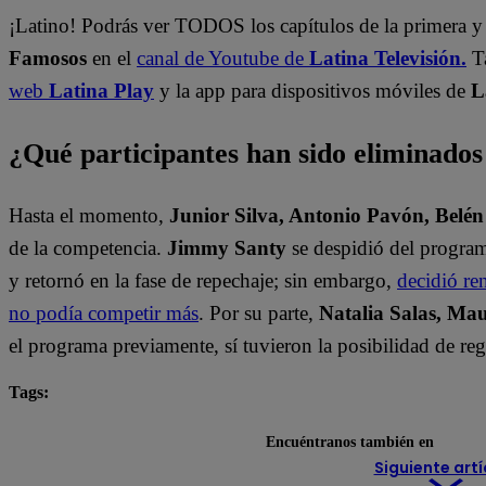
¡Latino! Podrás ver TODOS los capítulos de la primera 
Famosos
en el
canal de Youtube de
Latina Televisión.
T
web
Latina Play
y la app para dispositivos móviles de
L
¿Qué participantes han sido eliminado
Hasta el momento,
Junior Silva, Antonio Pavón, Belén
de la competencia.
Jimmy Santy
se despidió del program
y retornó en la fase de repechaje; sin embargo,
decidió re
no podía competir más
. Por su parte,
Natalia Salas, Mau
el programa previamente, sí tuvieron la posibilidad de regr
Tags:
El Gran Chef Famosos
Encuéntranos también en
Siguiente artí