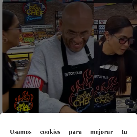
Usamos cookies para mejorar tu
dleonardo@latina.pe