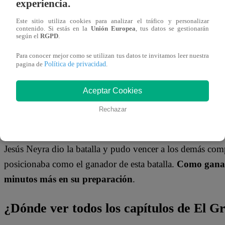
experiencia.
03 de agosto 2023
Este sitio utiliza cookies para analizar el tráfico y personalizar
contenido. Si estás en la
Unión Europea
, tus datos se gestionarán
según el
RGPD
.
Esta noche en
El Gran Chef Famosos
, los participantes
honor a la cultura de
Argentina
.
Laura, Mr. Peet, Jesús
Para conocer mejor como se utilizan tus datos te invitamos leer nuestra
Política de privacidad
pagina de
.
llegar a la temida noche de sentencia.
Aceptar Cookies
Tras las palabras de
Nelly Rossinelli, Giacomo Bocchio 
primer plato. Peláez presentó a ‘
Vacáez
‘, una vaca que si
Rechazar
debían anotar todos los goles posibles en 5 oportunidades
Jesús Neyra dio la batalla y pudo vencer a los demás comp
posicionaba como el ganador de esta batalla.
Como ganado
minutos más en su preparación
.
¿Dónde ver todos los capítulos de El 