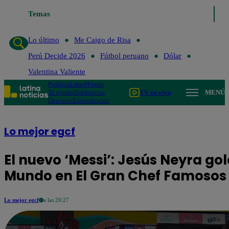
Temas
Lo último
Me Caigo de Risa
Perú Decide 2026
Lo último
Me Caigo de Risa
Perú Decide 2026
Fútbol peruano
Dólar
Valentina Valiente
Política
Lima
Mundo
Te ayudo
Tendencias
TV en vivo
MENÚ
Deportes
Espectáculos
Lo mejor egcf
El nuevo ‘Messi’: Jesús Neyra gol
Mundo en El Gran Chef Famosos
Lo mejor egcf
a las 20:27